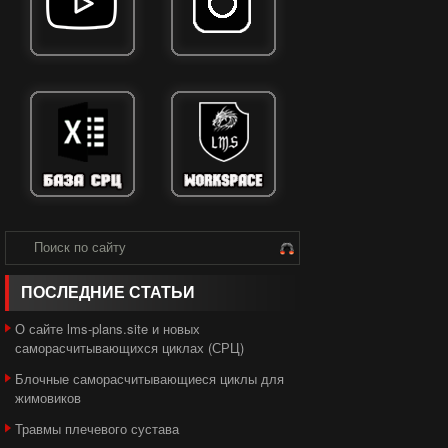
ПОСЛЕДНИЕ СТАТЬИ
О сайте lms-plans.site и новых
саморасчитывающихся циклах (СРЦ)
Блочные саморасчитывающиеся циклы для
жимовиков
Травмы плечевого сустава