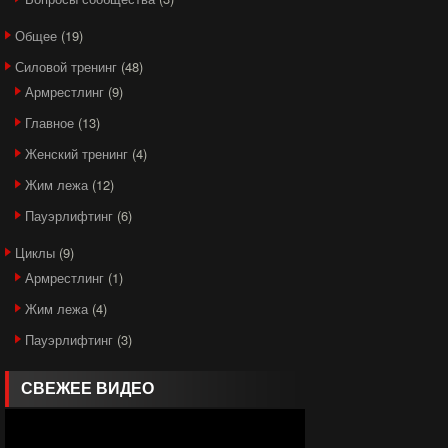
Общее
(19)
Силовой тренинг
(48)
Армрестлинг
(9)
Главное
(13)
Женский тренинг
(4)
Жим лежа
(12)
Пауэрлифтинг
(6)
Циклы
(9)
Армрестлинг
(1)
Жим лежа
(4)
Пауэрлифтинг
(3)
СВЕЖЕЕ ВИДЕО