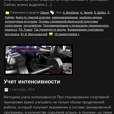
Сейчас можно выделить […]
Размещено в разделе
Общее
Теги:
А. Воробьев
,
А. Черняк
,
Б. Шейко
,
Д.
Уайдер
,
Книги по тяжелой атлетике
,
макроциклирование
,
наиболее ценные
литературные источники
,
Основы специальной физической подготовки
спортсменов
,
пауэрлифтинг
,
Программирование и организация тренировочного
процесса
,
Р.А. Роман
,
Так тренируются звезды
,
Формирование спортивного
результата
,
Ю. В. Верхошанский
18 комментариев »
Учет интенсивности
1 сентября, 2013
Методики учета интенсивности При планировании спортивной
тренировки важно учитывать не только объем проделанной
работы, который получает выражение в составе тренировочной
программы, в количестве подъемов штанги, в тоннаже, но также