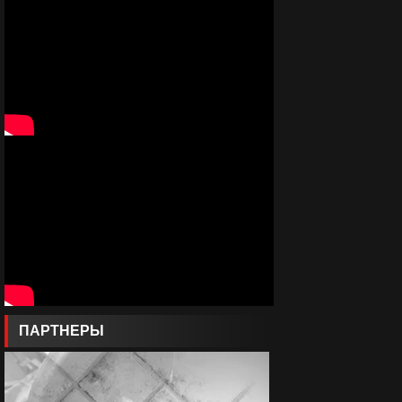
ПАРТНЕРЫ