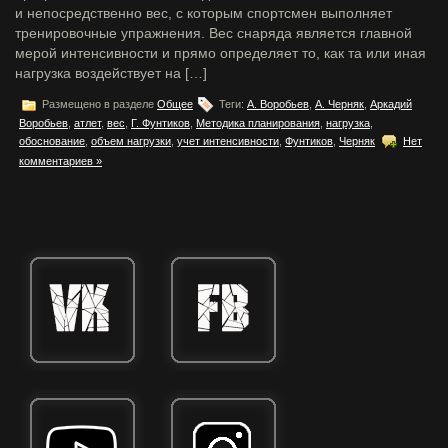
и непосредственно вес, с которым спортсмен выполняет
тренировочные упражнения. Вес снаряда является главной
мерой интенсивности и прямо определяет то, как та или иная
нагрузка воздействует на […]
Размещено в разделе
Общее
Теги:
А. Воробьев
,
А. Черняк
,
Аркадий
Воробьев
,
атлет
,
вес
,
Г. Фунтиков
,
Методика планирования
,
нагрузка
,
обоснование
,
объем нагрузки
,
учет интенсивности
,
Фунтиков
,
Черняк
Нет
комментариев »