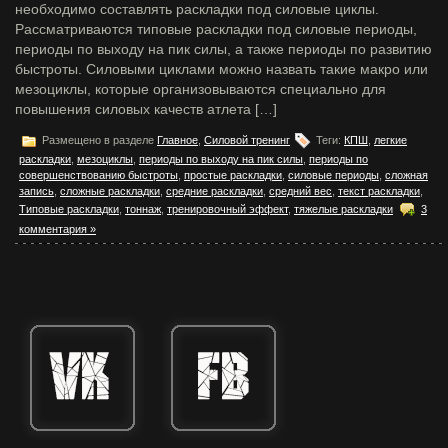
необходимо составлять раскладки под силовые циклы.
Рассматриваются типовые раскладки под силовые периоды,
периоды по выходу на пик силы, а также периоды по развитию
быстроты. Силовыми циклами можно назвать такие макро или
мезоциклы, которые организовываются специально для
повышения силовых качеств атлета […]
Размещено в разделе
Главное
,
Силовой тренинг
Теги:
КПШ
,
легкие
раскладки
,
мезоциклы
,
периоды по выходу на пик силы
,
периоды по
совершенствованию быстроты
,
простые раскладки
,
силовые периоды
,
сложная
запись
,
сложные раскладки
,
средние раскладки
,
средний вес
,
текст раскладки
,
Типовые раскладки
,
тоннаж
,
тренировочный эффект
,
тяжелые раскладки
3
комментария »