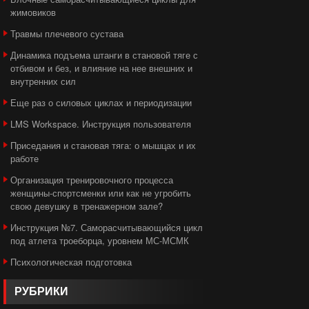
жимовиков
Травмы плечевого сустава
Динамика подъема штанги в становой тяге с
отбивом и без, и влияние на нее внешних и
внутренних сил
Еще раз о силовых циклах и периодизации
LMS Workspace. Инструкция пользователя
Приседания и становая тяга: о мышцах и их
работе
Организация тренировочного процесса
женщины-спортсменки или как не угробить
свою девушку в тренажерном зале?
Инструкция №7. Саморасчитывающийся цикл
под атлета троеборца, уровнем МС-МСМК
Психологическая подготовка
РУБРИКИ