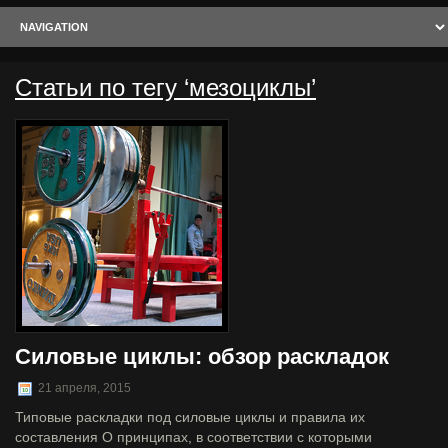
Статьи по тегу ‘мезоциклы’
Силовые циклы: обзор раскладок
21 апреля, 2015
Типовые раскладки под силовые циклы и правила их
составления О принципах, в соответствии с которыми