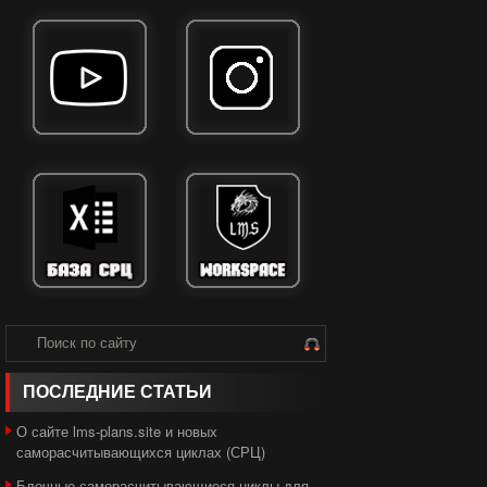
ПОСЛЕДНИЕ СТАТЬИ
О сайте lms-plans.site и новых
саморасчитывающихся циклах (СРЦ)
Блочные саморасчитывающиеся циклы для