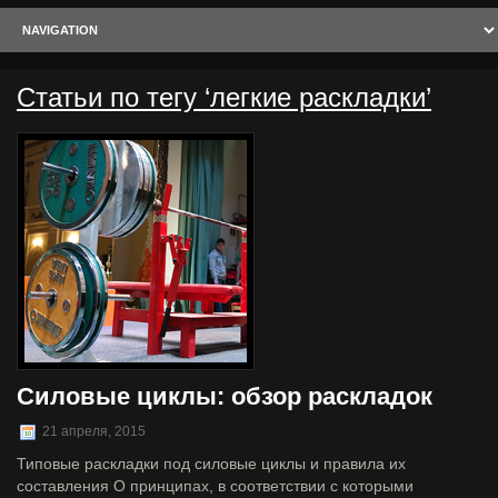
Статьи по тегу ‘легкие раскладки’
Силовые циклы: обзор раскладок
21 апреля, 2015
Типовые раскладки под силовые циклы и правила их
составления О принципах, в соответствии с которыми