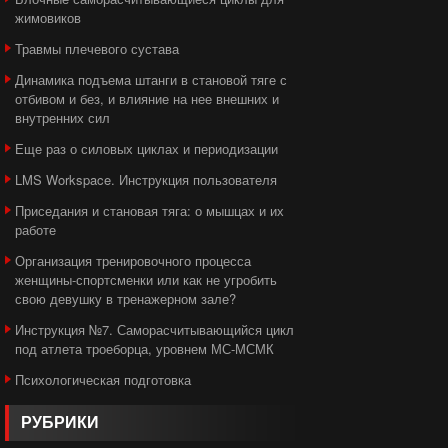
жимовиков
Травмы плечевого сустава
Динамика подъема штанги в становой тяге с
отбивом и без, и влияние на нее внешних и
внутренних сил
Еще раз о силовых циклах и периодизации
LMS Workspace. Инструкция пользователя
Приседания и становая тяга: о мышцах и их
работе
Организация тренировочного процесса
женщины-спортсменки или как не угробить
свою девушку в тренажерном зале?
Инструкция №7. Саморасчитывающийся цикл
под атлета троеборца, уровнем МС-МСМК
Психологическая подготовка
РУБРИКИ