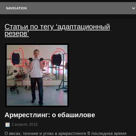
Статьи по тегу ‘адаптационный
резерв’
Армрестлинг: о ебашилове
2 апреля, 2015
О весах, технике и углах в армрестлинге В последнее время