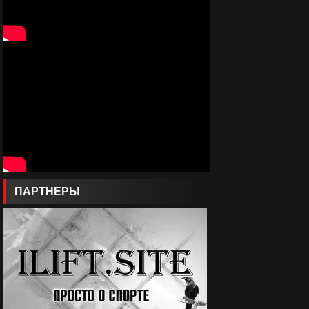
ПАРТНЕРЫ