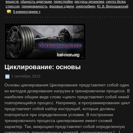
веществ
,
общность адаптации
,
перестройки
,
ресурсы организма
,
синтез белка
,
стрессор
,
тренированность
,
фазовые сдвиги
,
энергообмен
,
Ю. В. Верхошанский
9 комментариев »
Циклирование: основы
1 сентября, 2013
Основы циклирования Циклирование представляет собой один
из методов дозирования нагрузок в тренировочном процессе. В
наиболее общем виде слово «цикл» представляет собой некий
повторяющийся процесс. Например, в программировании цикл
представляет собой набор инструкций, которые должны
повторяться при определенном условии. В построении
тренировочного процесса циклирование имеет схожий
характер. Так, микроцикл представляет собой определенную
совокупность тренировочных занятий, организованных […]