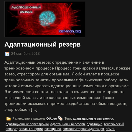
Адаптационный резерв
24 октября, 2013
Адаптационный резерв: определение и значение в
тренировочном процессе Процесс тренировки является, прежде
всего, стрессором для организма. Любой атлет в процессе
тренировочных занятий проделывает физическую работу, цель
которой стимулировать адаптационные изменения в организме.
Эти изменения состоят не только в количественном приросте
мышечной массы и ее качественных изменениях. Также
тренировки оказывают прямое воздействие на обмен веществ,
энергообмен […]
Размещено в разделе
Общее
Теги:
адаптационные изменения
,
адаптационные перестройки
,
адаптационный резерв
,
адаптация
,
генетический
аппарат
,
запасы энергии
,
истощение
,
компенсаторная адаптация
,
обмен