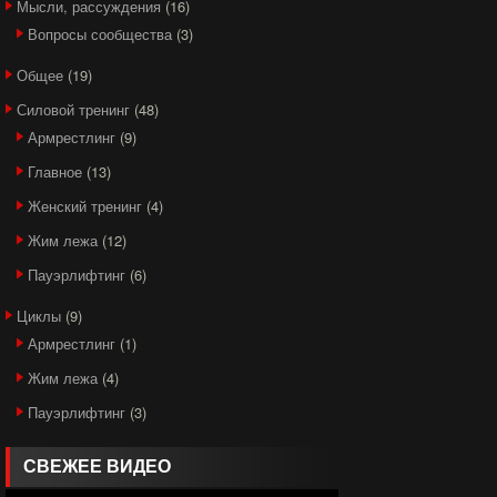
Мысли, рассуждения
(16)
Вопросы сообщества
(3)
Общее
(19)
Силовой тренинг
(48)
Армрестлинг
(9)
Главное
(13)
Женский тренинг
(4)
Жим лежа
(12)
Пауэрлифтинг
(6)
Циклы
(9)
Армрестлинг
(1)
Жим лежа
(4)
Пауэрлифтинг
(3)
СВЕЖЕЕ ВИДЕО