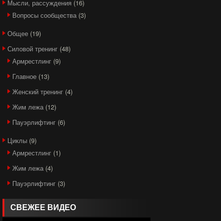
Мысли, рассуждения
(16)
Вопросы сообщества
(3)
Общее
(19)
Силовой тренинг
(48)
Армрестлинг
(9)
Главное
(13)
Женский тренинг
(4)
Жим лежа
(12)
Пауэрлифтинг
(6)
Циклы
(9)
Армрестлинг
(1)
Жим лежа
(4)
Пауэрлифтинг
(3)
СВЕЖЕЕ ВИДЕО