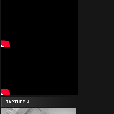
ПАРТНЕРЫ