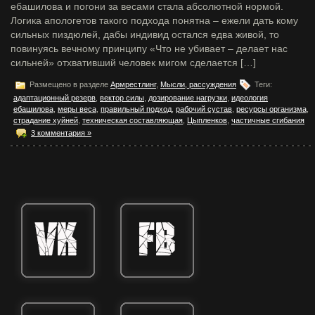
ебашилова и погони за весами стала абсолютной нормой.
Логика апологетов такого подхода понятна – ежели дать кому
сильных пиздюлей, дабы индивид остался едва живой, то
повинуясь вечному принципу «Что не убивает – делает нас
сильней» отхвативший человек мигом сделается […]
Размещено в разделе
Армрестлинг
,
Мысли, рассуждения
Теги:
адаптационный резерв
,
вектор силы
,
дозирование нагрузки
,
идеология
ебашилова
,
меры веса
,
правильный подход
,
рабочий сустав
,
ресурсы организма
,
страдание хуйней
,
техническая составляющая
,
Цыпленков
,
частичные сгибания
3 комментария »