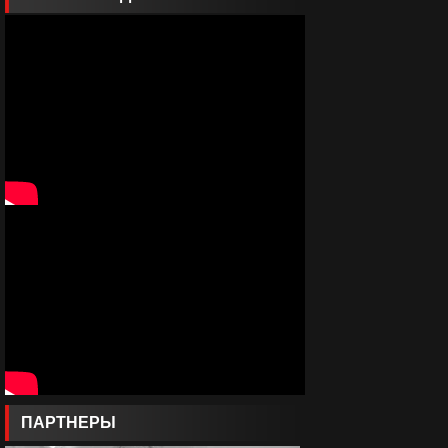
ПАРТНЕРЫ