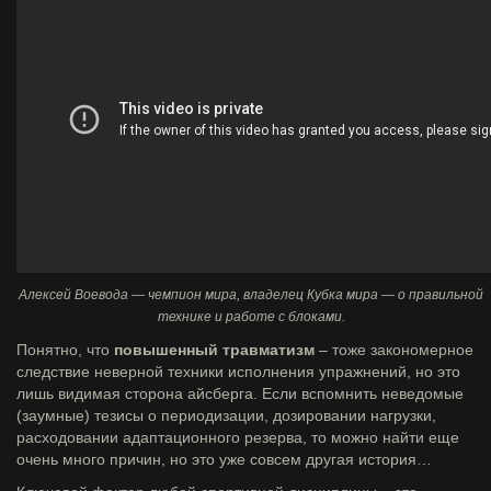
Алексей Воевода — чемпион мира, владелец Кубка мира — о правильной
технике и работе с блоками.
Понятно, что
повышенный травматизм
– тоже закономерное
следствие неверной техники исполнения упражнений, но это
лишь видимая сторона айсберга. Если вспомнить неведомые
(заумные) тезисы о периодизации, дозировании нагрузки,
расходовании адаптационного резерва, то можно найти еще
очень много причин, но это уже совсем другая история…