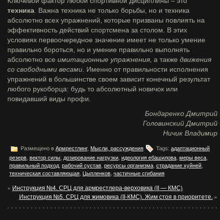
Ключевой фактор любой спортивной дисциплины – это
техника
. Важна техника не только борьбы, но и техника
абсолютно всех упражнений, которые призваны повлиять на
эффективность действий спортсмена за столом. В этих
условиях первоочередное значение имеет не только умение
правильно бороться, но и умение правильно выполнять
абсолютно все
имитационные упражнения
, а также
движения
со свободными весами
. Именно от правильности исполнения
упражнений в большинстве своем зависит конечный результат
любого рукоборца: будь то абсолютный новичок или
повидавший виды профи.
Бондаренко Дмитрий
Головинский Дмитрий
Ничик Владимир
Размещено в
Армрестлинг
,
Мысли, рассуждения
Tags:
адаптационный
резерв
,
вектор силы
,
дозирование нагрузки
,
идеология ебашилова
,
меры веса
,
правильный подход
,
рабочий сустав
,
ресурсы организма
,
страдание хуйней
,
техническая составляющая
,
Цыпленков
,
частичные сгибания
«
Инструкция №4. СРЦ для армрестлера-верховика (II — КМС)
Инструкция №5. СРЦ для жимовика (II-КМС). Жим стоя в приоритете.
»