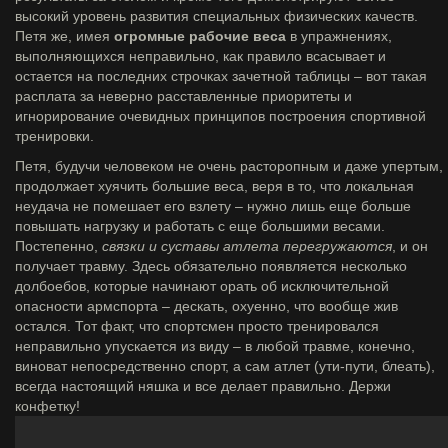
высокий уровень развития специальных физических качеств.
Петя же, имея
огромные рабочие веса
в упражнениях,
выполняющихся неправильно, как правило всасывает и
остается на последних строчках зачетной таблицы – вот такая
расплата за неверно расставленные приоритеты и
игнорирование очевидных принципов построения спортивной
тренировки.
Петя, будучи человеком не очень расторопным и даже упертым,
продолжает хуячить большие веса, веря в то, что локальная
неудача не помешает его взлету – нужно лишь еще больше
повышать нагрузку и работать с еще большими весами.
Постепенно,
связки и суставы атлета перегружаются
, и он
получает травму. Здесь обязательно появляется несколько
долбоебов, которые начинают орать об исключительной
опасности армспорта – дескать, охуенно, что вообще жив
остался. Тот факт, что спортсмен просто тренировался
неправильно упускается из виду – в любой травме, конечно,
виноват непосредственно спорт, а сам атлет (ути-пути, блеать),
всегда настоящий няшка и все делает правильно. Держи
конфетку!