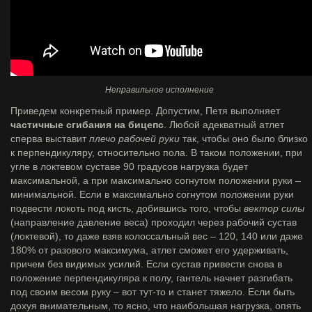
Неправильное исполнение
Приведем конкретный пример. Допустим, Петя выполняет
частичные сгибания на бицепс
. Любой адекватный атлет
сперва выставит
плечо рабочей руки
так, чтобы оно было близко
к перпендикуляру, относительно пола. В таком положении, при
угле в локтевом суставе 90 градусов нагрузка будет
максимальной, а при максимально согнутом положении руки –
минимальной. Если в максимально согнутом положении руки
подвести локоть под кисть, добившись того, чтобы
вектор силы
(направление давление веса) проходил через рабочий сустав
(локтевой), то даже взяв колоссальный вес – 120, 140 или даже
180% от разового максимума, атлет сможет его удерживать,
причем без видимых усилий. Если сустав привести снова в
положение перпендикуляра к полу, гантель начнет разгибать
под своим весом руку – вот тут-то и станет тяжело. Если быть
дохуя внимательным, то ясно, что наибольшая нагрузка, опять