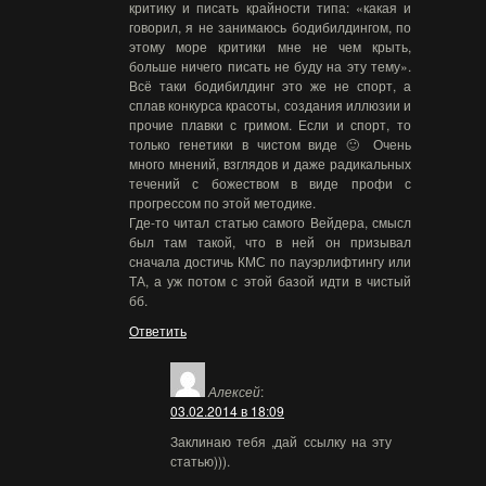
критику и писать крайности типа: «какая и
говорил, я не занимаюсь бодибилдингом, по
этому море критики мне не чем крыть,
больше ничего писать не буду на эту тему».
Всё таки бодибилдинг это же не спорт, а
сплав конкурса красоты, создания иллюзии и
прочие плавки с гримом. Если и спорт, то
только генетики в чистом виде 🙂 Очень
много мнений, взглядов и даже радикальных
течений с божеством в виде профи с
прогрессом по этой методике.
Где-то читал статью самого Вейдера, смысл
был там такой, что в ней он призывал
сначала достичь КМС по пауэрлифтингу или
ТА, а уж потом с этой базой идти в чистый
бб.
Ответить
Алексей
:
03.02.2014 в 18:09
Заклинаю тебя ,дай ссылку на эту
статью))).