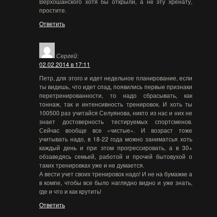
Верхошанского хотя бы открыли, а не эту хренату,
простите.
Ответить
Сергей
:
02.02.2014 в 17:11
Петр, для этого и идет недельное планирование, если
ты видишь, что идет спад, появились первые признаки
перетренированности, то надо сбрасывать, как
тоннаж, так и интенсивность тренировок. И хоть ты
100500 раз учитайся Селуянова, никто из нас и них не
знает достоверность тестируемых спортсменов.
Сейчас вообще все «чистые». И возраст тоже
учитывать надо, в 18-22 года можно заниматсья хоть
каждый день и при этом прогрессировать, а в 30+
обзаведясь семьей, работой и прочей бытовухой о
таких тренировках уже и не думается.
А вести учет своих тренировок надо! И не на бумажке а
в компе, чтобы все было наглядно видно и уже знать,
где и что и как крутить!
Ответить