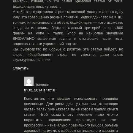
Дмитрий, извини, но это самая бредовая статья от тебя!
Бодидилдинг пока не твоё…
У тебя вес спортсмена и рост мышечной массы свален в одну
кучу, это совершенно разные понятия. Бодибилдинг это не КПШ,
тоннаж, интенсивность и объём, бодибилдинг — «это исскуство
создания иллюзии». Зеркало главный критерий, а не «800
грамм» на жопе и талии. Упор на наиболее значимые
ВИЗУАЛЬНО мышечные группы и отстающие части тела,
подгонка техники упражнений под это.
Как руководство по борьбе с рахитом эта статья пойдёт, но
слово «бодибилдинг» здесь не уместно, даже слово
«культуризм» лишнее.
Ответить
Никита
:
01.02.2014 в 10:18
Константин, что мешает использовать принципы
описанные Дмитрием для увеличения отстающих
частей тела? Мне кажется вы не совсем поняли смысл
статьи. Чтоб создать эту иллюзию надо что-то
нарастить, наращивание происходит за счет
прогрессии и изначально правильного выбора объема
даваемой нагрузки, с выбором оптимального варианта