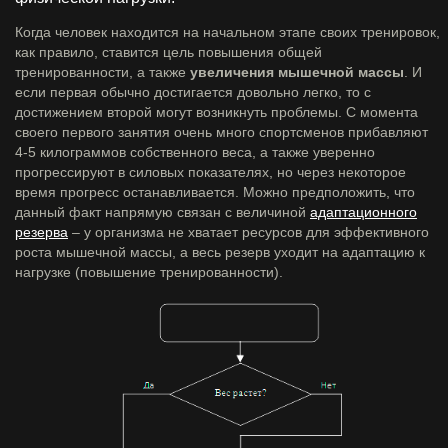
Когда человек находится на начальном этапе своих тренировок,
как правило, ставится цель повышения общей
тренированности, а также
увеличения мышечной массы
. И
если первая обычно достигается довольно легко, то с
достижением второй могут возникнуть проблемы. С момента
своего первого занятия очень много спортсменов прибавляют
4-5 килограммов собственного веса, а также уверенно
прогрессируют в силовых показателях, но через некоторое
время прогресс останавливается. Можно предположить, что
данный факт напрямую связан с величиной
адаптационного
резерва
– у организма не хватает ресурсов для эффективного
роста мышечной массы, а весь резерв уходит на адаптацию к
нагрузке (повышение тренированности).