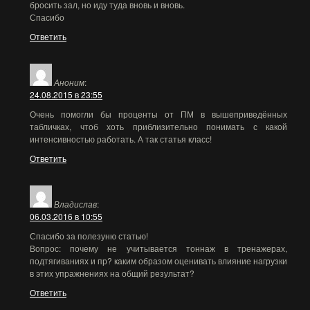
бросить зал, но иду туда вновь и вновь.
Спасибо
Ответить
Аноним
:
24.08.2015 в 23:55
Очень помогли бы проценты от ПМ в вышеприведённых
табличках, чтоб хоть приблизительно понимать с какой
интенсивностью работать. А так статья класс!
Ответить
Владислав
:
06.03.2016 в 10:55
Спасибо за полезуню статью!
Вопрос: почему не учитывается тоннаж в тренажерах,
подтягиваниях и пр? каким образом оценивать влияние нагрузки
в этих упражнениях на общий результат?
Ответить