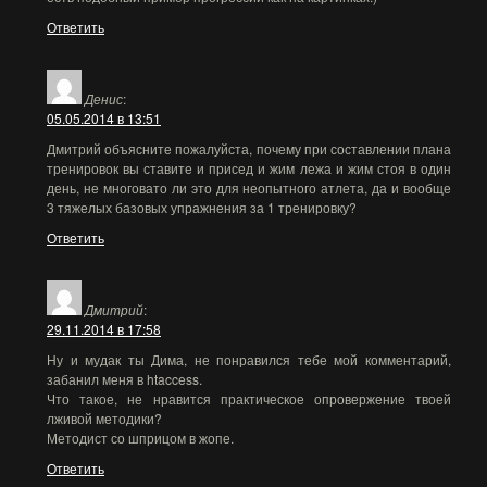
Ответить
Денис
:
05.05.2014 в 13:51
Дмитрий объясните пожалуйста, почему при составлении плана
тренировок вы ставите и присед и жим лежа и жим стоя в один
день, не многовато ли это для неопытного атлета, да и вообще
3 тяжелых базовых упражнения за 1 тренировку?
Ответить
Дмитрий
:
29.11.2014 в 17:58
Ну и мудак ты Дима, не понравился тебе мой комментарий,
забанил меня в htaccess.
Что такое, не нравится практическое опровержение твоей
лживой методики?
Методист со шприцом в жопе.
Ответить