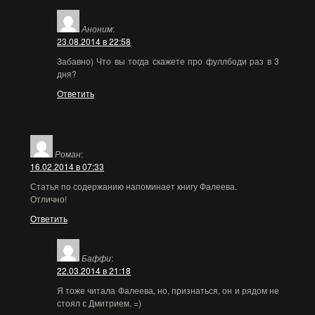
Аноним
:
23.08.2014 в 22:58
Забавно) Что вы тогда скажете про фуллбоди раз в 3
дня?
Ответить
Роман
:
16.02.2014 в 07:33
Статья по содержанию напоминает книгу Фалеева.
Отлично!
Ответить
Баффи
:
22.03.2014 в 21:18
Я тоже читала Фалеева, но, признаться, он и рядом не
стоял с Дмитрием. =)