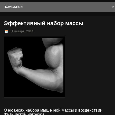
Эффективный набор массы
31 января, 2014
О нюансах набора мышечной массы и воздействии
физической нагрузки.