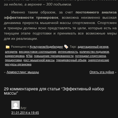
за неделю, а верхнее – 300 подъемов.
Именно таким образом, за счет
постоянного анализа
эффективности тренировок
, возможна неизменно высокая
динамика прироста мышечной массы спортсменов. Спортсмен
и тренеры должны ясно представлять те цели, которые есть на
текущем этапе подготовки и принимать все возможные меры
для их реализации.
Размещено в
Культуризм/бодибилдинг
Tags:
адаптационный резерв
,
алгоритм
,
весоростовое соотношение
,
интенсивность
,
количество подъемов
,
корректировка
,
КПШ
,
повышение тренированности
,
потенциал спортсмена
,
процентовки
,
рост мышечной массы
,
тренировочный объем
,
энергетические
ресурсы организма
«
Армрестлинг: мышцы
Опять эта хуйня
»
29 комментариев для статьи “Эффективный набор
массы”
fury
:
31.01.2014 в 19:45