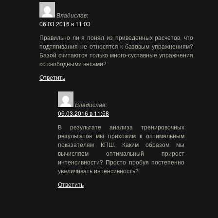
Владислав
:
06.03.2016 в 11:03
Правильно ли я понял из приведенных расчетов, что
подтягивания не относятся к базовым упражнениям?
Базой считаются только много-суставные упражнения
со свободными весами?
Ответить
Владислав
:
06.03.2016 в 11:58
В результате анализа тренировочных
результатов мы прихожим к оптимальным
показателям КПШ. Каким образом мы
вычисляем оптимальный прирост
интенсивности? Просто пробуя постепенно
увеличивать интенсивность?
Ответить