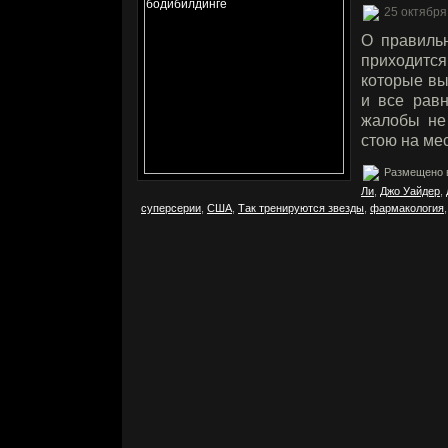
25 октября
О правиль
приходитс
которые выг
и все равн
жалобы не 
стою на мес
Размещено 
Ли
,
Джо Уайдер
,
суперсерии
,
США
,
Так тренируются звезды
,
фармакология