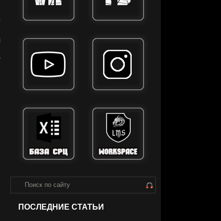
о
,
л
е
т
ПОСЛЕДНИЕ СТАТЬИ