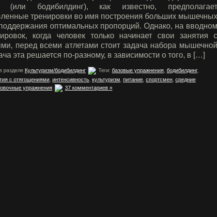
м (или бодибилдинг), как известно, предполагае
ленные тренировки во имя построения больших мышечны
поддержания оптимальных пропорций. Однако, на вводно
ировок, когда человек только начинает свои занятия 
ми, перед всеми атлетами стоит задача набора мышечно
ча эта решается по-разному, в зависимости о того, в […]
в разделе
Культуризм/бодибилдинг
Теги:
базовые упражнения
,
бодибилдинг
,
тия с отягощениями
,
интенсивность
,
культуризм
,
питание
,
спортсмен
,
средние
ровочные упражнения
37 комментариев »