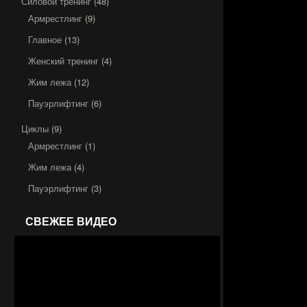
Силовой тренинг
(48)
Армрестлинг
(9)
Главное
(13)
Женский тренинг
(4)
Жим лежа
(12)
Пауэрлифтинг
(6)
Циклы
(9)
Армрестлинг
(1)
Жим лежа
(4)
Пауэрлифтинг
(3)
СВЕЖЕЕ ВИДЕО