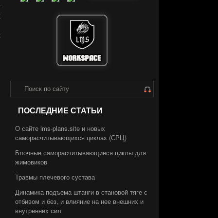
т
х
м
с
й
ПОСЛЕДНИЕ СТАТЬИ
О сайте lms-plans.site и новых
саморасчитывающихся циклах (СРЦ)
Блочные саморасчитывающиеся циклы для
жимовиков
Травмы плечевого сустава
Динамика подъема штанги в становой тяге с
отбивом и без, и влияние на нее внешних и
внутренних сил