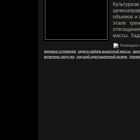
Культуриз
целенаправ
объемов и 
этапе трен
отягощения
массы. Зада
Размещено 
жировые отложения
,
задача набора мышечной массы
,
заня
величины нагрузки
,
текущий адаптационный резерв
,
трени