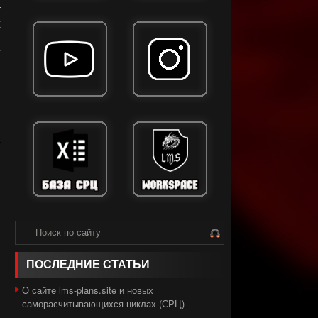
т
х
м
с
й
ПОСЛЕДНИЕ СТАТЬИ
О сайте lms-plans.site и новых
саморасчитывающихся циклах (СРЦ)