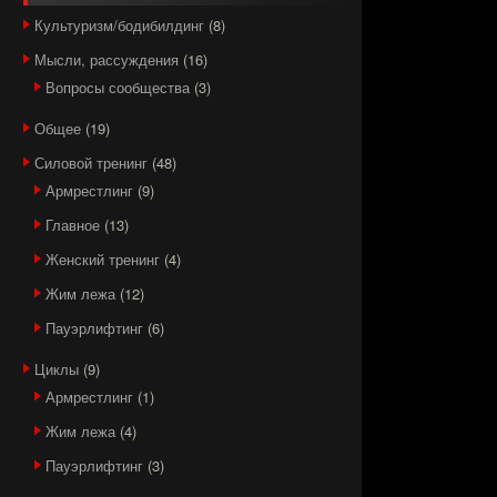
Культуризм/бодибилдинг
(8)
Мысли, рассуждения
(16)
Вопросы сообщества
(3)
Общее
(19)
Силовой тренинг
(48)
Армрестлинг
(9)
Главное
(13)
Женский тренинг
(4)
Жим лежа
(12)
Пауэрлифтинг
(6)
Циклы
(9)
Армрестлинг
(1)
Жим лежа
(4)
Пауэрлифтинг
(3)