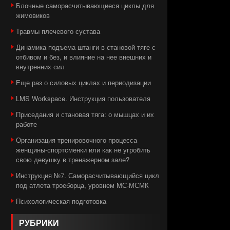
Блочные саморасчитывающиеся циклы для
жимовиков
Травмы плечевого сустава
Динамика подъема штанги в становой тяге с
отбивом и без, и влияние на нее внешних и
внутренних сил
Еще раз о силовых циклах и периодизации
LMS Workspace. Инструкция пользователя
Приседания и становая тяга: о мышцах и их
работе
Организация тренировочного процесса
женщины-спортсменки или как не угробить
свою девушку в тренажерном зале?
Инструкция №7. Саморасчитывающийся цикл
под атлета троеборца, уровнем МС-МСМК
Психологическая подготовка
РУБРИКИ