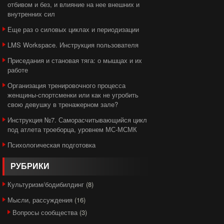
отбивом и без, и влияние на нее внешних и
внутренних сил
Еще раз о силовых циклах и периодизации
LMS Workspace. Инструкция пользователя
Приседания и становая тяга: о мышцах и их
работе
Организация тренировочного процесса
женщины-спортсменки или как не угробить
свою девушку в тренажерном зале?
Инструкция №7. Саморасчитывающийся цикл
под атлета троеборца, уровнем МС-МСМК
Психологическая подготовка
РУБРИКИ
Культуризм/бодибилдинг
(8)
Мысли, рассуждения
(16)
Вопросы сообщества
(3)