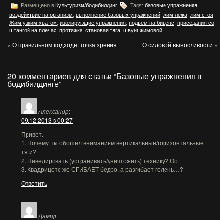
Размещено в
Культуризм/бодибилдинг
Tags:
базовые упражнения
,
воздействие на организм
,
выполнение базовых упражнений
,
жим лежа
,
жим стоя
,
Жим узким хватом
,
изолирующие упражнения
,
подъем на бицепс
,
приседания со
штангой на плечах
,
протяжка
,
становая тяга
,
швунг жимовой
«
О правильном подходе: точка зрения
О силовой выносливости
»
20 комментариев для статьи “Базовые упражнения в
бодибилдинге”
Александр
:
09.12.2013 в 00:27
Привет.
1. Почему ты обошёл вниманием вертикальные/горизонтальные
тяги?
2. Нивелировать (устранивать/уничтожить) технику? Оо
3. Квадрицепс же СГИБАЕТ бедро, а разгибает голень…?
Ответить
Дамир
: