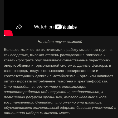
На видео швунг жимовой.
Большое количество включаемых в работу мышечных групп и,
как следствие, высокая степень расходования гликогена и
креатинфосфата обуславливают существенные перестройки
энергообмена
и гормональной системы. Данные факторы, в
свою очередь, ведут к повышению тренированности и
соответствующих сдвигах в метаболизме – организм начинает
оптимизировать потребление гликогена и креатинфосфата.
Это приводит в перспективе к оптимизации
энергопотребления под нагрузкой и, следовательно, к
повышению ресурсов организма, высвобождаемых в ходе
восстановления. Очевидно, что именно эти факторы
обуславливают значительный эффект базовых упражнений в
отношении набора мышечной массы.