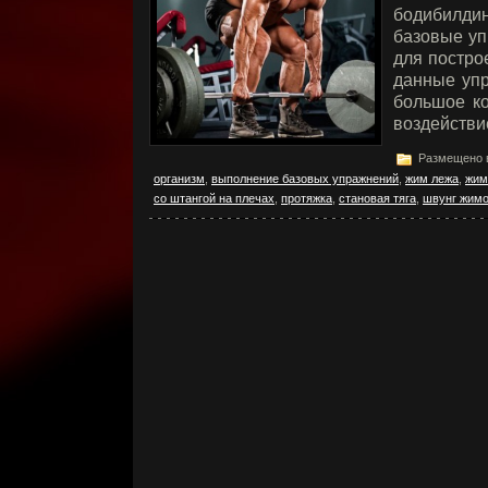
бодибилдин
базовые у
для постро
данные упр
большое ко
воздействи
Размещено 
организм
,
выполнение базовых упражнений
,
жим лежа
,
жим
со штангой на плечах
,
протяжка
,
становая тяга
,
швунг жим