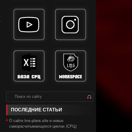
о
м
о
у
о
ПОСЛЕДНИЕ СТАТЬИ
О сайте lms-plans.site и новых
саморасчитывающихся циклах (СРЦ)