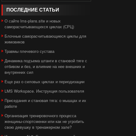
ПОСЛЕДНИЕ СТАТЬИ
О сайте lms-plans.site и новых
саморасчитывающихся циклах (СРЦ)
Блочные саморасчитывающиеся циклы для
жимовиков
Травмы плечевого сустава
Динамика подъема штанги в становой тяге с
отбивом и без, и влияние на нее внешних и
внутренних сил
Еще раз о силовых циклах и периодизации
LMS Workspace. Инструкция пользователя
Приседания и становая тяга: о мышцах и их
работе
Организация тренировочного процесса
женщины-спортсменки или как не угробить
свою девушку в тренажерном зале?