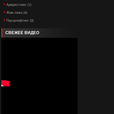
Армрестлинг
(1)
Жим лежа
(4)
Пауэрлифтинг
(3)
СВЕЖЕЕ ВИДЕО