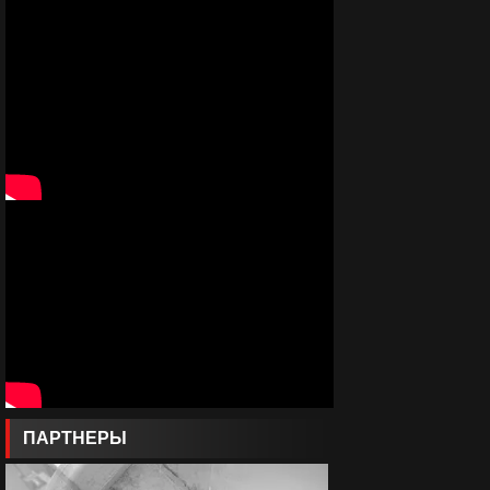
ПАРТНЕРЫ