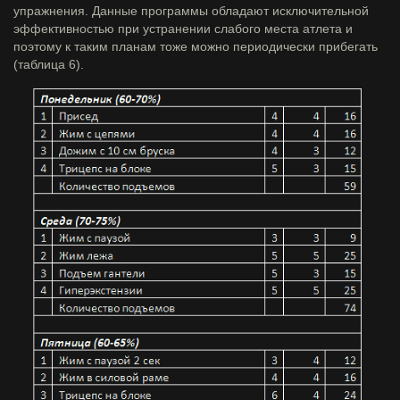
упражнения. Данные программы обладают исключительной
эффективностью при устранении слабого места атлета и
поэтому к таким планам тоже можно периодически прибегать
(таблица 6).