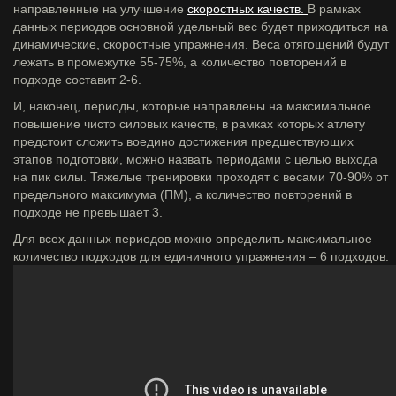
направленные на улучшение
скоростных качеств.
В рамках
данных периодов основной удельный вес будет приходиться на
динамические, скоростные упражнения. Веса отягощений будут
лежать в промежутке 55-75%, а количество повторений в
подходе составит 2-6.
И, наконец, периоды, которые направлены на максимальное
повышение чисто силовых качеств, в рамках которых атлету
предстоит сложить воедино достижения предшествующих
этапов подготовки, можно назвать периодами с целью выхода
на пик силы. Тяжелые тренировки проходят с весами 70-90% от
предельного максимума (ПМ), а количество повторений в
подходе не превышает 3.
Для всех данных периодов можно определить максимальное
количество подходов для единичного упражнения – 6 подходов.