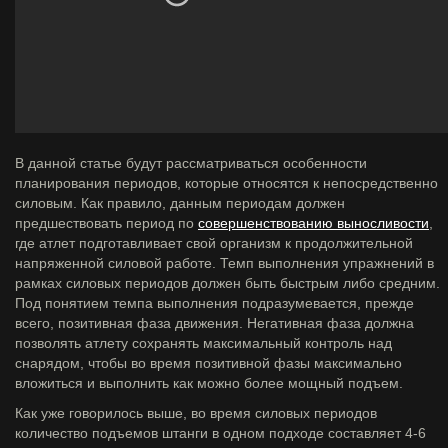
В данной статье будут рассматриваться особенности
планирования периодов, которые относятся к непосредственно
силовым. Как правило, данным периодам должен
предшествовать период по
совершенствованию выносливости
,
где атлет подготавливает свой организм к продолжительной
напряженной силовой работе. Темп выполнения упражнений в
рамках силовых периодов должен быть быстрым либо средним.
Под понятием темпа выполнения подразумевается, прежде
всего, позитивная фаза движения. Негативная фаза должна
позволять атлету сохранять максимальный контроль над
снарядом, чтобы во время позитивной фазы максимально
вложиться и выполнить как можно более мощный подъем.
Как уже говорилось выше, во время силовых периодов
количество подъемов штанги в одном подходе составляет 4-6