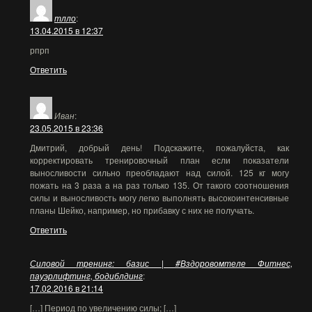
тлло
:
13.04.2015 в 12:37
рпрп
Ответить
Иван
:
23.05.2015 в 23:36
Дмитрий, добрый день! Подскажите, пожалуйста, как
корректировать тренировочный план если показатели
выносливости сильно преобладают над силой. 125 кг могу
пожать на 3 раза а на раз только 135. От такого соотношения
силы и выносливость могу легко выполнять высокоинтенсивные
планы Шейко, например, но прибавку с них не получать.
Ответить
Силовой тренинг: базис | #Вздоровомтеле Фитнес,
пауэрлифтинг, бодиблдинг
:
17.02.2016 в 21:14
[…] Период по увеличению силы; […]