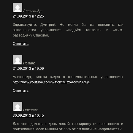
Александр
:
21.09.2013 в 12:25
Здравствуйте, Дмитрий. Не могли бы вы пояснить, как
выполняются упражнения «подъём гантели» и «жим-
разводка»? Спасибо.
Ответить
Роман
:
21.09.2013 в 19:09
Александр, смотри видео о вспомогательных упражнениях
http://www.youtube.com/watch?v=zoAco9hArQ4
Ответить
Никита
:
30.09.2013 в 10:45
Для чего делать в день легкой тренировку гиперэстенцию и
подтягиания, если мышцы от 55% от пм почти не напрягаются?