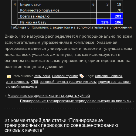
Видно, что нагрузка распределяется пропорционально по всем
вспомогательным упражнениям в комплексе. Указанная
программа является универсальной и позволяет улучшать жим
лежа на всех участках амплитуды, так как используются в
основном вспомогательные упражнения, ориентированные на
развитие мощности движения.
Размещено в
Жим лежа
,
Силовой тренинг
Tags:
жимовик-новичок
,
интенсивность
,
КПШ
,
основной толчок к увеличению силы
,
пример составления
силовой программы
«
Мышечные ощущения: хватит страдать хуйней
Планирование тренировочных периодов по выходу на пик силы
»
21 комментарий для статьи “Планирование
тренировочных периодов по совершенствованию
силовых качеств”