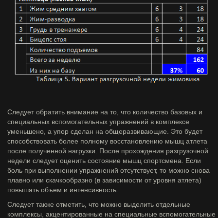
Следует обратить внимание на то, что количество базовых и
специальных вспомогательных упражнений в комплексе
уменьшено, а упор сделан на общеразвивающие. Это будет
способствовать более полному восстановлению мышц атлета
после полученной нагрузки. После прохождения разгрузочной
недели следует оценить состояние мышц спортсмена. Если
боль при выполнении упражнений отсутствует, то можно снова
плавно или скачкообразно (в зависимости от уровня атлета)
повышать объем и интенсивность.
Следует также отметить, что можно выделить отдельные
комплексы, акцентированные на специальные вспомогательные