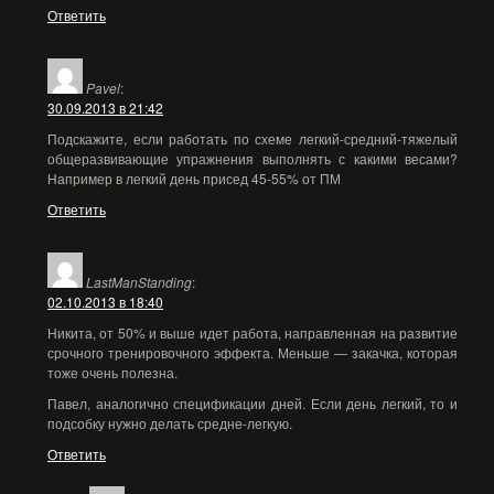
Ответить
Pavel
:
30.09.2013 в 21:42
Подскажите, если работать по схеме легкий-средний-тяжелый
общеразвивающие упражнения выполнять с какими весами?
Например в легкий день присед 45-55% от ПМ
Ответить
LastManStanding
:
02.10.2013 в 18:40
Никита, от 50% и выше идет работа, направленная на развитие
срочного тренировочного эффекта. Меньше — закачка, которая
тоже очень полезна.
Павел, аналогично спецификации дней. Если день легкий, то и
подсобку нужно делать средне-легкую.
Ответить