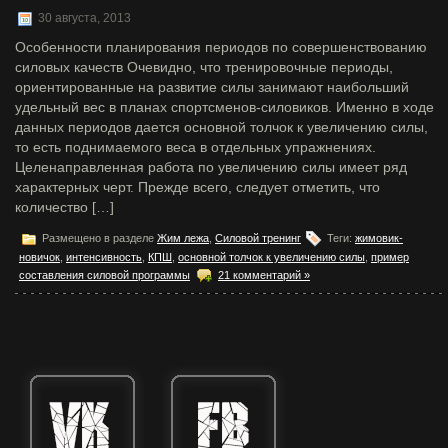
30 августа, 2013
Особенности планирования периодов по совершенствованию
силовых качеств Очевидно, что тренировочные периоды,
ориентированные на развитие силы занимают наибольший
удельный вес в планах спортсменов-силовиков. Именно в ходе
данных периодов дается основной толчок к увеличению силы,
то есть поднимаемого веса в отдельных упражнениях.
Целенаправленная работа по увеличению силы имеет ряд
характерных черт. Прежде всего, следует отметить, что
количество […]
Размещено в разделе
Жим лежа
,
Силовой тренинг
Теги:
жимовик-
новичок
,
интенсивность
,
КПШ
,
основной толчок к увеличению силы
,
пример
составления силовой программы
21 комментарий »