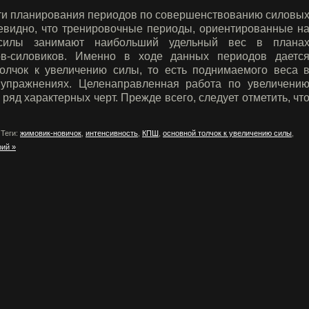
и планирования периодов по совершенствованию силовы
евидно, что тренировочные периоды, ориентированные н
 силы занимают наибольший удельный вес в плана
ов-силовиков. Именно в ходе данных периодов даетс
олчок к увеличению силы, то есть поднимаемого веса 
 упражнениях. Целенаправленная работа по увеличени
ряд характерных черт. Прежде всего, следует отметить, чт
Теги:
жимовик-новичок
,
интенсивность
,
КПШ
,
основной толчок к увеличению силы
,
ий »