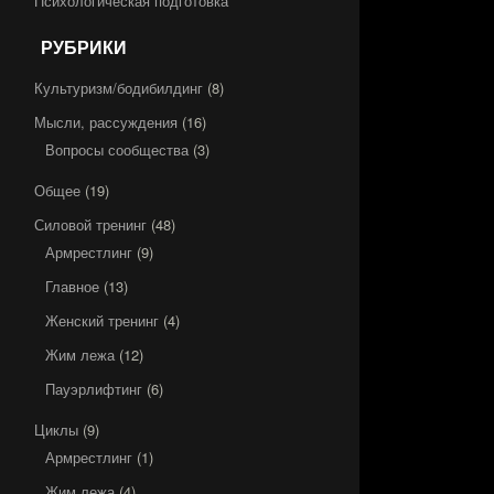
Психологическая подготовка
РУБРИКИ
Культуризм/бодибилдинг
(8)
Мысли, рассуждения
(16)
Вопросы сообщества
(3)
Общее
(19)
Силовой тренинг
(48)
Армрестлинг
(9)
Главное
(13)
Женский тренинг
(4)
Жим лежа
(12)
Пауэрлифтинг
(6)
Циклы
(9)
Армрестлинг
(1)
Жим лежа
(4)