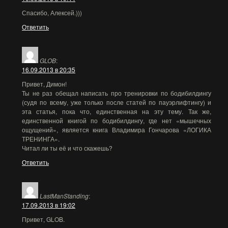
Спасибо, Алексей.)))
Ответить
GLOB
:
16.09.2013 в 20:35
Привет, Димон!
Ты не раз обещал написать про тренировки по бодибилдингу
(судя по всему, уже только после статей по пауэрлифтингу) и
эта статья, пока что, единственная на эту тему. Так же,
единственной книгой по бодибилдингу, где нет «мышечных
ощущений», является книга Владимира Гончарова «ЛОГИКА
ТРЕНИНГА».
Читал ли ты её и что скажешь?
Ответить
LastManStanding
:
17.09.2013 в 19:02
Привет, GLOB.