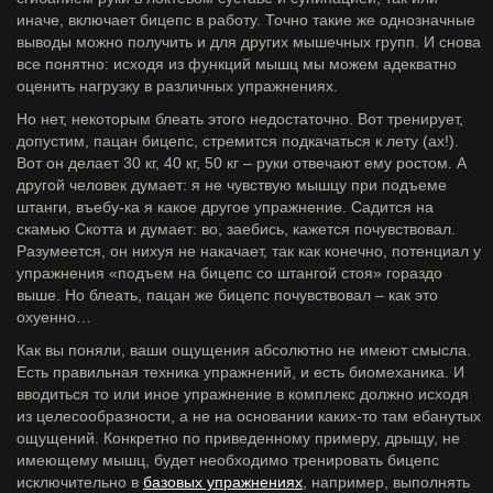
иначе, включает бицепс в работу. Точно такие же однозначные
выводы можно получить и для других мышечных групп. И снова
все понятно: исходя из функций мышц мы можем адекватно
оценить нагрузку в различных упражнениях.
Но нет, некоторым блеать этого недостаточно. Вот тренирует,
допустим, пацан бицепс, стремится подкачаться к лету (ах!).
Вот он делает 30 кг, 40 кг, 50 кг – руки отвечают ему ростом. А
другой человек думает: я не чувствую мышцу при подъеме
штанги, въебу-ка я какое другое упражнение. Садится на
скамью Скотта и думает: во, заебись, кажется почувствовал.
Разумеется, он нихуя не накачает, так как конечно, потенциал у
упражнения «подъем на бицепс со штангой стоя» гораздо
выше. Но блеать, пацан же бицепс почувствовал – как это
охуенно…
Как вы поняли, ваши ощущения абсолютно не имеют смысла.
Есть правильная техника упражнений, и есть биомеханика. И
вводиться то или иное упражнение в комплекс должно исходя
из целесообразности, а не на основании каких-то там ебанутых
ощущений. Конкретно по приведенному примеру, дрыщу, не
имеющему мышц, будет необходимо тренировать бицепс
исключительно в
базовых упражнениях
, например, выполнять