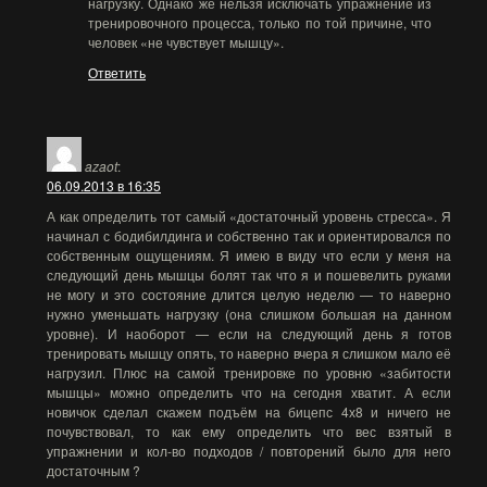
нагрузку. Однако же нельзя исключать упражнение из
тренировочного процесса, только по той причине, что
человек «не чувствует мышцу».
Ответить
azaot
:
06.09.2013 в 16:35
А как определить тот самый «достаточный уровень стресса». Я
начинал с бодибилдинга и собственно так и ориентировался по
собственным ощущениям. Я имею в виду что если у меня на
следующий день мышцы болят так что я и пошевелить руками
не могу и это состояние длится целую неделю — то наверно
нужно уменьшать нагрузку (она слишком большая на данном
уровне). И наоборот — если на следующий день я готов
тренировать мышцу опять, то наверно вчера я слишком мало её
нагрузил. Плюс на самой тренировке по уровню «забитости
мышцы» можно определить что на сегодня хватит. А если
новичок сделал скажем подъём на бицепс 4х8 и ничего не
почувствовал, то как ему определить что вес взятый в
упражнении и кол-во подходов / повторений было для него
достаточным ?