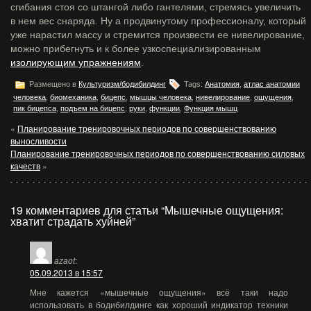
сгибания стоя со штангой либо гантелями, стремясь увеличить
в нем вес снаряда. Ну а продвинутому профессионалу, который
уже нарастил массу и стремится произвести ее нивелирование,
можно прибегнуть и к более узкоспециализированным
изолирующим упражнениям
.
Размещено в
Культуризм/бодибилдинг
Tags:
Анатомия
,
атлас анатомии
человека
,
биомеханика
,
бицепс
,
мышцы человека
,
нивелирование
,
ощущения
,
пик бицепса
,
подъем на бицепс
,
руки
,
функции
,
Функция мышц
«
Планирование тренировочных периодов по совершенствованию
выносливости
Планирование тренировочных периодов по совершенствованию силовых
качеств
»
19 комментариев для статьи “Мышечные ощущения:
хватит страдать хуйней”
azaot
:
05.09.2013 в 15:57
Мне кажется «мышечные ощущения» всё таки надо
использовать в бодибилдинге как хороший индикатор техники