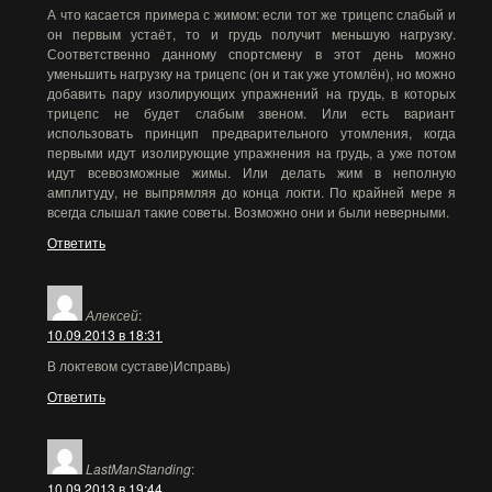
А что касается примера с жимом: если тот же трицепс слабый и
он первым устаёт, то и грудь получит меньшую нагрузку.
Соответственно данному спортсмену в этот день можно
уменьшить нагрузку на трицепс (он и так уже утомлён), но можно
добавить пару изолирующих упражнений на грудь, в которых
трицепс не будет слабым звеном. Или есть вариант
использовать принцип предварительного утомления, когда
первыми идут изолирующие упражнения на грудь, а уже потом
идут всевозможные жимы. Или делать жим в неполную
амплитуду, не выпрямляя до конца локти. По крайней мере я
всегда слышал такие советы. Возможно они и были неверными.
Ответить
Алексей
:
10.09.2013 в 18:31
В локтевом суставе)Исправь)
Ответить
LastManStanding
:
10.09.2013 в 19:44