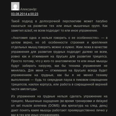
Александр
:
03.08.2014 в 00:23
Такой подход в долгосрочной перспективе может пагубно
сказаться на развитии тех или иных мышечных групп. Как
заметил azaot, не всем подходит то или иное упражнение.
«Анатомия одна и нельзя говорить о ее особенностях» — в
целом верно, но об особенности строения и крепления
отдельных мышц говорить можно и нужно. Жим лежа в качестве
упражнения для развития грудных подходит далеко не всем,
ровно как и отжимания на брусьях для развития трицепса.
Просто потому, что у кого-то анатомически те или иные мышцы
будут забирать нагрузку, как бы техника упражнения не
менялась. Для меня — отжимания на брусьях всегда будет
упражнением на грудные, как бы я не менял технику
выполнения — будь то секундная пауза в пиковом сокращении
трицепсов, наклон корпуса, или работа в сокращенной верхней
части амплитуды.
Из упражнения на грудные нельзя сделать упражнение на
трицепс. Мышечные ощущения (во время тренировки и delayed
on set muscle soreness (DOMS) aka крепатура на след. день)
дают понять какие мышцы работают преимущественно лично у
вас в тех или иных упражнениях.