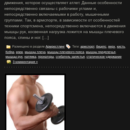
движения, которое осуществляет атлет. Данные особенности
непосредственно связаны с рабочими углами и,
непосредственно включаемыми в работу, мышечными
группами. Так, в армспорте, в зависимости от особенностей
техники спортсмена, непосредственно включаются в движения
мышцы рук, косвенная нагрузка ложится на мышцы плечевого
пояса, спины и ног. […]
Размещено в разделе
Армрестлинг
Теги:
армспорт
,
бицепс
,
верх
,
кисть
,
Кобра
,
крюк
,
мышцы плеча
,
мышцы плечевого пояса
,
мышцы предплечья
,
мышцы рук
,
натяжка
,
пронаторы
,
сгибатель запястья
,
статическое удержание
3 комментария »