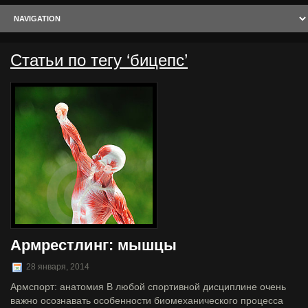
Статьи по тегу ‘бицепс’
Армрестлинг: мышцы
28 января, 2014
Армспорт: анатомия В любой спортивной дисциплине очень
важно осознавать особенности биомеханического процесса