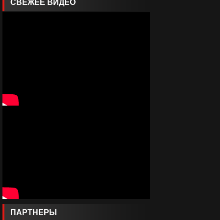
СВЕЖЕЕ ВИДЕО
ПАРТНЕРЫ