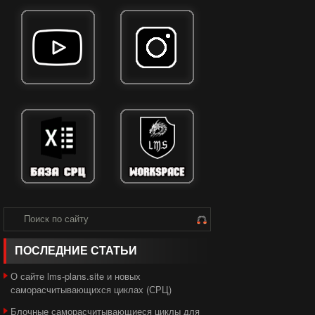
ПОСЛЕДНИЕ СТАТЬИ
О сайте lms-plans.site и новых
саморасчитывающихся циклах (СРЦ)
Блочные саморасчитывающиеся циклы для