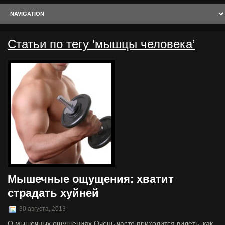
Статьи по тегу ‘мышцы человека’
Мышечные ощущения: хватит
страдать хуйней
30 августа, 2013
О мышечных ощущениях Очень часто приходится видеть, как