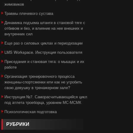
жимовиков
Травмы плечевого сустава
Динамика подъема штанги в становой тяге с
отбивом и без, и влияние на нее внешних и
внутренних сил
Еще раз о силовых циклах и периодизации
LMS Workspace. Инструкция пользователя
Приседания и становая тяга: о мышцах и их
работе
Организация тренировочного процесса
женщины-спортсменки или как не угробить
свою девушку в тренажерном зале?
Инструкция №7. Саморасчитывающийся цикл
под атлета троеборца, уровнем МС-МСМК
Психологическая подготовка
РУБРИКИ