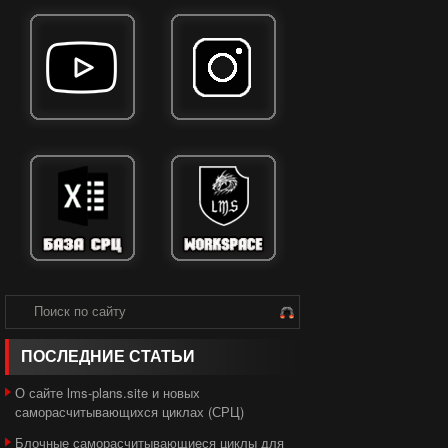
ПОСЛЕДНИЕ СТАТЬИ
О сайте lms-plans.site и новых
саморасчитывающихся циклах (СРЦ)
Блочные саморасчитывающиеся циклы для