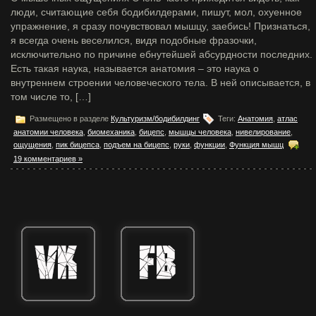
люди, считающие себя бодибилдерами, пишут, мол, охуенное
упражнение, я сразу почувствовал мышцу, заебись! Признаться,
я всегда очень веселился, видя подобные фразочки,
исключительно по причине ебнутейшей абсурдности последних.
Есть такая наука, называется анатомия – это наука о
внутреннем строении человеческого тела. В ней описывается, в
том числе то, […]
Размещено в разделе
Культуризм/бодибилдинг
Теги:
Анатомия
,
атлас
анатомии человека
,
биомеханика
,
бицепс
,
мышцы человека
,
нивелирование
,
ощущения
,
пик бицепса
,
подъем на бицепс
,
руки
,
функции
,
Функция мышц
19 комментариев »