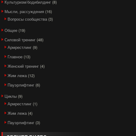
Культуризм/бодибилдинг
(8)
Мысли, рассуждения
(16)
Вопросы сообщества
(3)
Общее
(19)
Силовой тренинг
(48)
Армрестлинг
(9)
Главное
(13)
Женский тренинг
(4)
Жим лежа
(12)
Пауэрлифтинг
(6)
Циклы
(9)
Армрестлинг
(1)
Жим лежа
(4)
Пауэрлифтинг
(3)