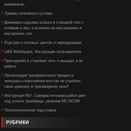
жимовиков
Травмы плечевого сустава
Динамика подъема штанги в становой тяге с
отбивом и без, и влияние на нее внешних и
внутренних сил
Еще раз о силовых циклах и периодизации
LMS Workspace. Инструкция пользователя
Приседания и становая тяга: о мышцах и их
работе
Организация тренировочного процесса
женщины-спортсменки или как не угробить
свою девушку в тренажерном зале?
Инструкция №7. Саморасчитывающийся цикл
под атлета троеборца, уровнем МС-МСМК
Психологическая подготовка
РУБРИКИ