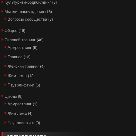
Культуризм/бодибилдинг
(8)
Мысли, рассуждения
(16)
Вопросы сообщества
(3)
Общее
(19)
Силовой тренинг
(48)
Армрестлинг
(9)
Главное
(13)
Женский тренинг
(4)
Жим лежа
(12)
Пауэрлифтинг
(6)
Циклы
(9)
Армрестлинг
(1)
Жим лежа
(4)
Пауэрлифтинг
(3)