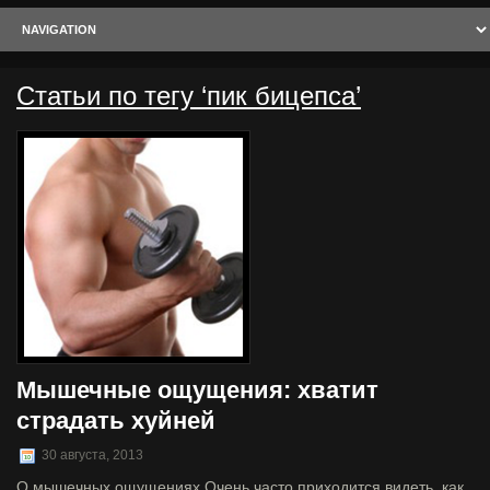
Статьи по тегу ‘пик бицепса’
Мышечные ощущения: хватит
страдать хуйней
30 августа, 2013
О мышечных ощущениях Очень часто приходится видеть, как