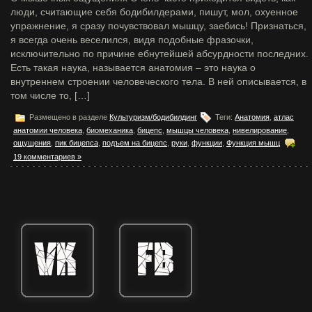
люди, считающие себя бодибилдерами, пишут, мол, охуенное
упражнение, я сразу почувствовал мышцу, заебись! Признаться,
я всегда очень веселился, видя подобные фразочки,
исключительно по причине ебнутейшей абсурдности последних.
Есть такая наука, называется анатомия – это наука о
внутреннем строении человеческого тела. В ней описывается, в
том числе то, […]
Размещено в разделе
Культуризм/бодибилдинг
Теги:
Анатомия
,
атлас
анатомии человека
,
биомеханика
,
бицепс
,
мышцы человека
,
нивелирование
,
ощущения
,
пик бицепса
,
подъем на бицепс
,
руки
,
функции
,
Функция мышц
19 комментариев »