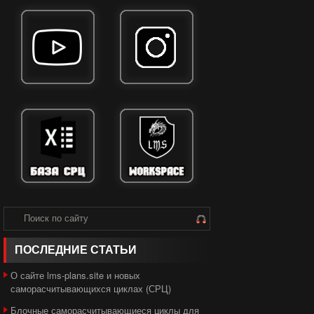
ПОСЛЕДНИЕ СТАТЬИ
О сайте lms-plans.site и новых
саморасчитывающихся циклах (СРЦ)
Блочные саморасчитывающиеся циклы для