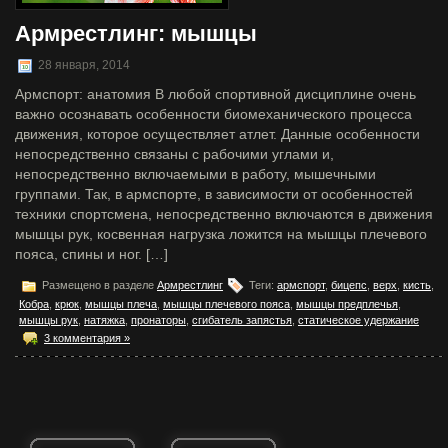
Армрестлинг: мышцы
28 января, 2014
Армспорт: анатомия В любой спортивной дисциплине очень
важно осознавать особенности биомеханического процесса
движения, которое осуществляет атлет. Данные особенности
непосредственно связаны с рабочими углами и,
непосредственно включаемыми в работу, мышечными
группами. Так, в армспорте, в зависимости от особенностей
техники спортсмена, непосредственно включаются в движения
мышцы рук, косвенная нагрузка ложится на мышцы плечевого
пояса, спины и ног. […]
Размещено в разделе
Армрестлинг
Теги:
армспорт
,
бицепс
,
верх
,
кисть
,
Кобра
,
крюк
,
мышцы плеча
,
мышцы плечевого пояса
,
мышцы предплечья
,
мышцы рук
,
натяжка
,
пронаторы
,
сгибатель запястья
,
статическое удержание
3 комментария »