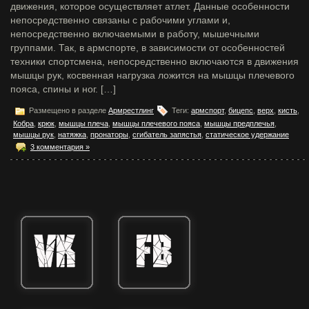
движения, которое осуществляет атлет. Данные особенности
непосредственно связаны с рабочими углами и,
непосредственно включаемыми в работу, мышечными
группами. Так, в армспорте, в зависимости от особенностей
техники спортсмена, непосредственно включаются в движения
мышцы рук, косвенная нагрузка ложится на мышцы плечевого
пояса, спины и ног. […]
Размещено в разделе
Армрестлинг
Теги:
армспорт
,
бицепс
,
верх
,
кисть
,
Кобра
,
крюк
,
мышцы плеча
,
мышцы плечевого пояса
,
мышцы предплечья
,
мышцы рук
,
натяжка
,
пронаторы
,
сгибатель запястья
,
статическое удержание
3 комментария »