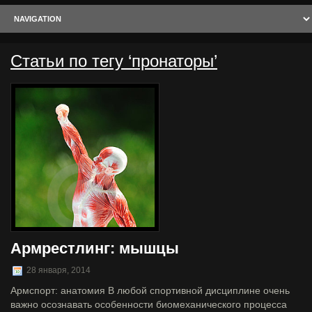
Статьи по тегу ‘пронаторы’
Армрестлинг: мышцы
28 января, 2014
Армспорт: анатомия В любой спортивной дисциплине очень
важно осознавать особенности биомеханического процесса