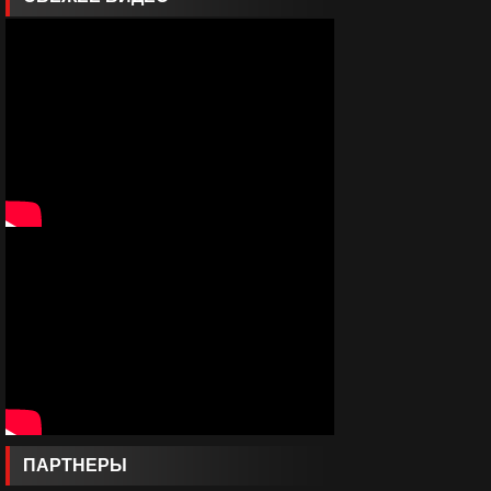
ПАРТНЕРЫ