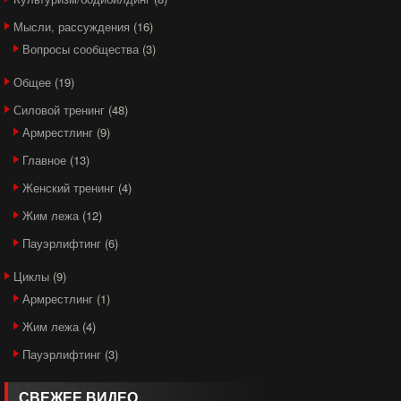
Мысли, рассуждения
(16)
Вопросы сообщества
(3)
Общее
(19)
Силовой тренинг
(48)
Армрестлинг
(9)
Главное
(13)
Женский тренинг
(4)
Жим лежа
(12)
Пауэрлифтинг
(6)
Циклы
(9)
Армрестлинг
(1)
Жим лежа
(4)
Пауэрлифтинг
(3)
СВЕЖЕЕ ВИДЕО