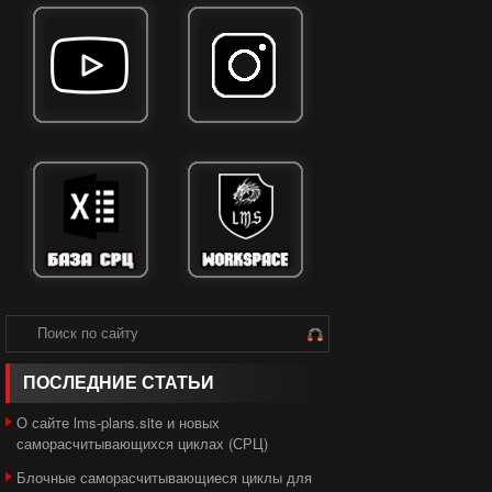
ПОСЛЕДНИЕ СТАТЬИ
О сайте lms-plans.site и новых
саморасчитывающихся циклах (СРЦ)
Блочные саморасчитывающиеся циклы для