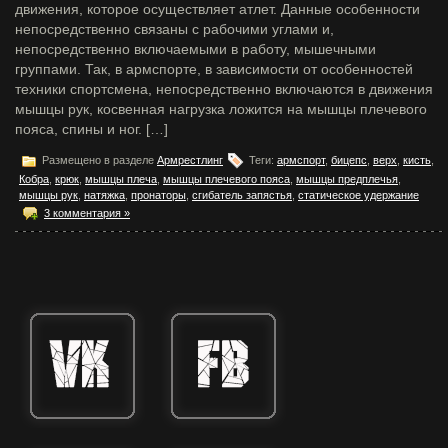
движения, которое осуществляет атлет. Данные особенности
непосредственно связаны с рабочими углами и,
непосредственно включаемыми в работу, мышечными
группами. Так, в армспорте, в зависимости от особенностей
техники спортсмена, непосредственно включаются в движения
мышцы рук, косвенная нагрузка ложится на мышцы плечевого
пояса, спины и ног. […]
Размещено в разделе
Армрестлинг
Теги:
армспорт
,
бицепс
,
верх
,
кисть
,
Кобра
,
крюк
,
мышцы плеча
,
мышцы плечевого пояса
,
мышцы предплечья
,
мышцы рук
,
натяжка
,
пронаторы
,
сгибатель запястья
,
статическое удержание
3 комментария »