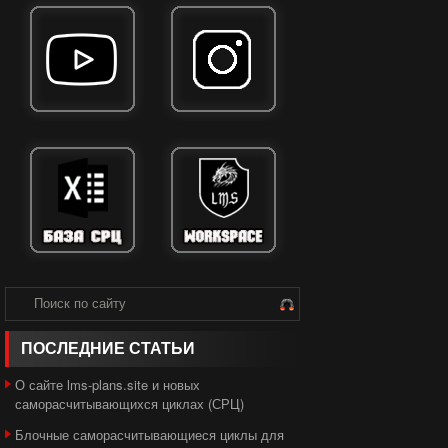
ПОСЛЕДНИЕ СТАТЬИ
О сайте lms-plans.site и новых
саморасчитывающихся циклах (СРЦ)
Блочные саморасчитывающиеся циклы для