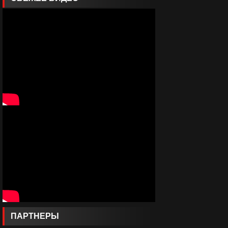
ПАРТНЕРЫ