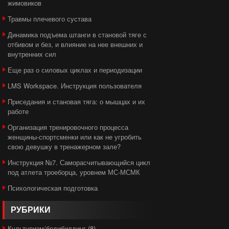
жимовиков
Травмы плечевого сустава
Динамика подъема штанги в становой тяге с
отбивом и без, и влияние на нее внешних и
внутренних сил
Еще раз о силовых циклах и периодизации
LMS Workspace. Инструкция пользователя
Приседания и становая тяга: о мышцах и их
работе
Организация тренировочного процесса
женщины-спортсменки или как не угробить
свою девушку в тренажерном зале?
Инструкция №7. Саморасчитывающийся цикл
под атлета троеборца, уровнем МС-МСМК
Психологическая подготовка
РУБРИКИ
Культуризм/бодибилдинг
(8)