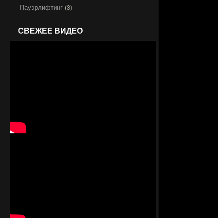
Пауэрлифтинг
(3)
СВЕЖЕЕ ВИДЕО