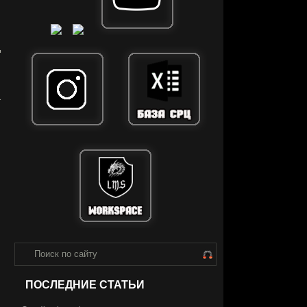
д
я
я
В
т
м
ПОСЛЕДНИЕ СТАТЬИ