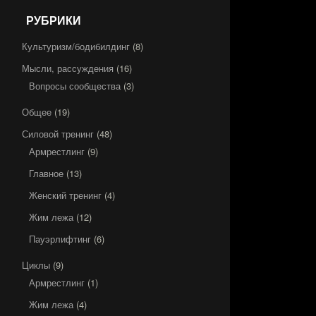
РУБРИКИ
Культуризм/бодибилдинг
(8)
Мысли, рассуждения
(16)
Вопросы сообщества
(3)
Общее
(19)
Силовой тренинг
(48)
Армрестлинг
(9)
Главное
(13)
Женский тренинг
(4)
Жим лежа
(12)
Пауэрлифтинг
(6)
Циклы
(9)
Армрестлинг
(1)
Жим лежа
(4)