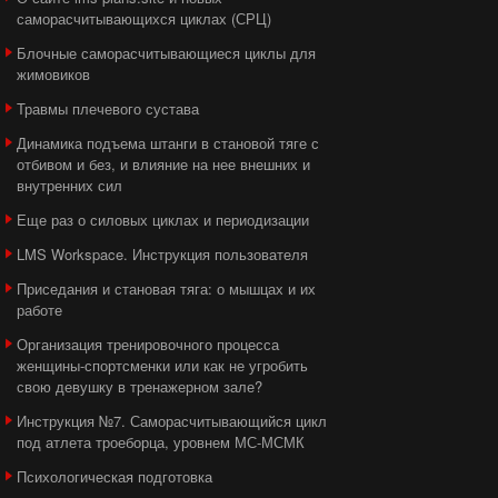
саморасчитывающихся циклах (СРЦ)
Блочные саморасчитывающиеся циклы для
жимовиков
Травмы плечевого сустава
Динамика подъема штанги в становой тяге с
отбивом и без, и влияние на нее внешних и
внутренних сил
Еще раз о силовых циклах и периодизации
LMS Workspace. Инструкция пользователя
Приседания и становая тяга: о мышцах и их
работе
Организация тренировочного процесса
женщины-спортсменки или как не угробить
свою девушку в тренажерном зале?
Инструкция №7. Саморасчитывающийся цикл
под атлета троеборца, уровнем МС-МСМК
Психологическая подготовка