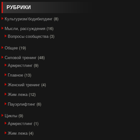
РУБРИКИ
Культуризм/бодибилдинг
(8)
Мысли, рассуждения
(16)
Вопросы сообщества
(3)
Общее
(19)
Силовой тренинг
(48)
Армрестлинг
(9)
Главное
(13)
Женский тренинг
(4)
Жим лежа
(12)
Пауэрлифтинг
(6)
Циклы
(9)
Армрестлинг
(1)
Жим лежа
(4)