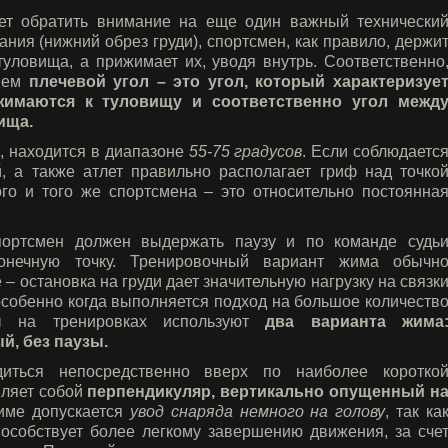
ует обратить внимание на еще один важный технически
ания (нижний обрез груди), спортсмен, как правило, держи
туловища, а прижимает их, уводя внутрь. Соответственно
ием
плечевой угол – это угол, который характеризуе
ижимаются к туловищу и соответственно угол межд
ища.
, находится в диапазоне
55-75 градусов
. Если соблюдаетс
, а также атлет правильно располагает гриф над точко
ого и того же спортсмена – это относительно постоянна
портсмен должен выдержать паузу и по команде судь
онечную точку. Тренировочный вариант жима обычн
 – остановка на груди дает значительную нагрузку на связк
особенно когда выполняется подход на большое количеств
ты на тренировках используют
два варианта жима
й, без паузы.
иться непосредственно вверх по наиболее коротко
вляет собой
перпендикуляр, вертикально опущенный н
име допускается
увод снаряда немного на голову
, так ка
пособствует более легкому завершению движения, за сче