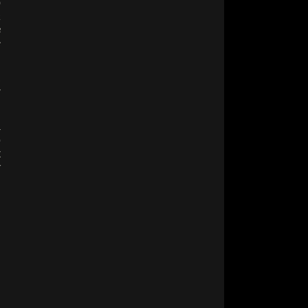
ю
а
в
с
,
у
а
о
к
х