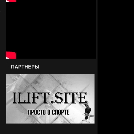
й
т
,
т
у
я
й
я
ПАРТНЕРЫ
и
о
и
о
:
й
а
к
т