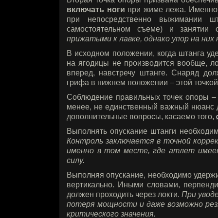
включать ноги
при жиме лежа. Именно 
при непосредственно выжимании ш
самостоятельном съеме) и занятии 
прижатыми к лавке, однако упор на них 
В исходном положении, когда штанга уд
на ягодицы не производится вообще, ло
вперед, навстречу штанге. Снаряд дол
грифа в нижнем положении – этой точкой
Соблюдение правильных точек опоры – 
менее, не единственный важный нюанс дв
дополнительные вопросы, касаемо того,
Выполнять опускание штанги необходим
Контроль заключается в точной корре
именно в том месте, где атлет име
силу.
Выполняя опускание, необходимо удержив
вертикально. Иными словами, перпенди
должен проходить через локти.
При уводе
потеря мощности и даже возможно резк
критического значения.