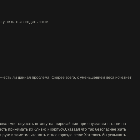
гу не жать а сводить локти
 есть ли данная проблема. Скорее всего, с уменьшением веса исчезнет
товал мне опускать штангу на широчайшие при опускании штанги на
сть прижимать их близко к корпусу.Сказаал что так безопаснее жать
я руки и заметил что жать стало гораздо легче.Хотелось бы услышать