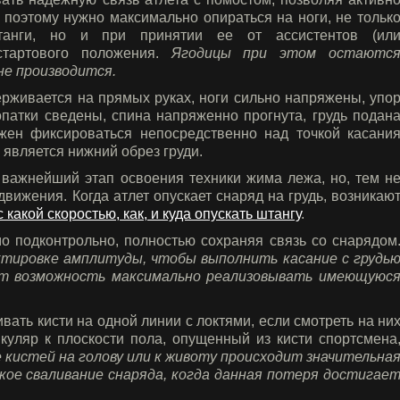
поэтому нужно максимально опираться на ноги, не тольк
танги, но и при принятии ее от ассистентов (ил
стартового положения.
Ягодицы при этом остаютс
не производится.
ерживается на прямых руках, ноги сильно напряжены, упо
патки сведены, спина напряженно прогнута, грудь подан
жен фиксироваться непосредственно над точкой касани
 является нижний обрез груди.
важнейший этап освоения техники жима лежа, но, тем н
ижения. Когда атлет опускает снаряд на грудь, возникаю
с какой скоростью, как, и куда опускать штангу
.
о подконтрольно, полностью сохраняя связь со снарядом
ктировке амплитуды, чтобы выполнить касание с грудь
ет возможность максимально реализовывать имеющуюс
ать кисти на одной линии с локтями, если смотреть на ни
куляр к плоскости пола, опущенный из кисти спортсмена
 кистей на голову или к животу происходит значительна
ое сваливание снаряда, когда данная потеря достигае