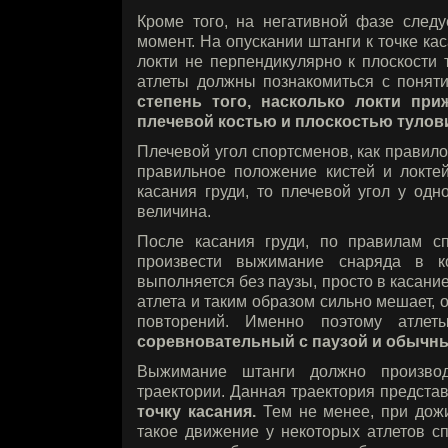
Кроме того, на негативной фазе след
момент. На опускании штанги к точке кас
локти не перпендикулярно к плоскости 
атлеты должны познакомиться с понят
степень того, насколько локти пр
плечевой костью и плоскостью тулов
Плечевой угол спортсменов, как правило
правильное положение кистей и локтей
касания груди, то плечевой угол у одн
величина.
После касания груди, по правилам с
произвести выжимание снаряда в к
выполняется без паузы, просто в касание
атлета и таким образом сильно мешает, 
повторений. Именно поэтому атле
соревновательный с паузой и обычны
Выжимание штанги должно производ
траектории. Данная траектория предста
точку касания.
Тем не менее, при дож
такое движение у некоторых атлетов с