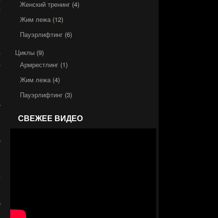
Женский тренинг
(4)
о
Жим лежа
(12)
и
я
Пауэрлифтинг
(6)
Циклы
(9)
р
а
Армрестлинг
(1)
я
Жим лежа
(4)
Пауэрлифтинг
(3)
е
т
СВЕЖЕЕ ВИДЕО
.
ю
я
х
,
я
т