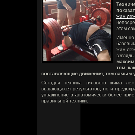
Технич
показат
жим ле
непосре
этом са
Именно 
базовым
жим леж
взгляды
максими
том, к
составляющие движения, тем самым у
Сегодня техника силового жима леж
выдающихся результатов, но и предохр
упражнение в анатомически более прие
правильной техники.