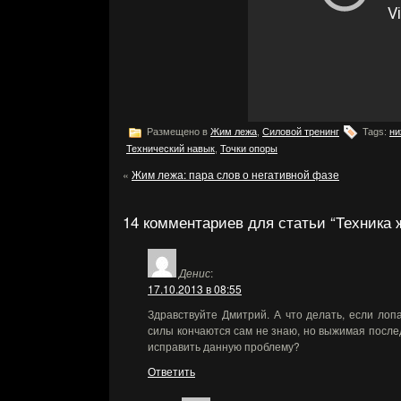
Размещено в
Жим лежа
,
Силовой тренинг
Tags:
ни
Технический навык
,
Точки опоры
«
Жим лежа: пара слов о негативной фазе
14 комментариев для статьи “Техника 
Денис
:
17.10.2013 в 08:55
Здравствуйте Дмитрий. А что делать, если ло
силы кончаются сам не знаю, но выжимая после
исправить данную проблему?
Ответить