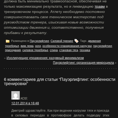
должна быть минимально травмоопасной, обеспечивая не
только максимизацию результата, но и ликвидацию
травм
в
тренировочном процессе. Атлету необходимо
постоянно
совершенствовать свое техническое мастерство под
руководством тренера, изыскивая новые возможности
оптимизации движения и, соответственно, получения
прибавки к результату
.
Размещено в
Пауэрлифтинг
,
Силовой тренинг
Tags:
движения
троеборья
,
жим лежа
,
ноги
,
особенности планирования нагрузки
,
пауэрлифтинг
,
приседания
,
силовое троеборье
,
спина
,
становая тяга
,
техника
«
Изолирующие упражнения: разумный минимализм
Пауэрлифтинг: организация микроцикла
»
6 комментариев для статьи “Пауэрлифтинг: особенности
тренировки”
KOS
:
12.01.2014 в 16:48
Дмитрий здравствуйте. Как при ведении нагрузки тяги и приседа
в силовых периодах в противофазе делать подводку этих