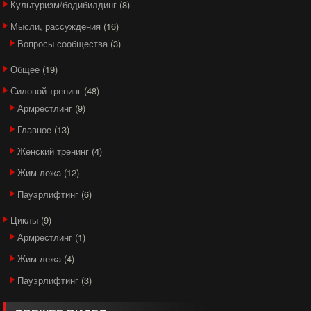
Культуризм/бодибилдинг
(8)
Мысли, рассуждения
(16)
Вопросы сообщества
(3)
Общее
(19)
Силовой тренинг
(48)
Армрестлинг
(9)
Главное
(13)
Женский тренинг
(4)
Жим лежа
(12)
Пауэрлифтинг
(6)
Циклы
(9)
Армрестлинг
(1)
Жим лежа
(4)
Пауэрлифтинг
(3)