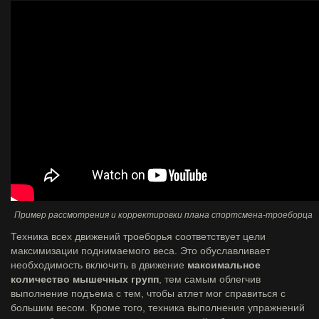
Пример рассмотрения и корректировки плана спортсмена-троеборца
Техника всех движений троеборья соответствует цели
максимизации поднимаемого веса. Это обуславливает
необходимость включить в движение
максимальное
количество мышечных групп
, тем самым облегчив
выполнение подъема с тем, чтобы атлет мог справиться с
большим весом. Кроме того, техника выполнения упражнений