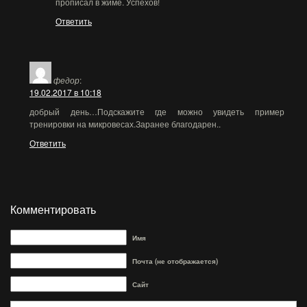
прописал в жиме. Успехов!
Ответить
федор
:
19.02.2017 в 10:18
добрый день…Подскажите где можно увидеть пример
тренировки на микровесах.Заранее благодарен..
Ответить
Комментировать
Имя
Почта (не отображается)
Сайт