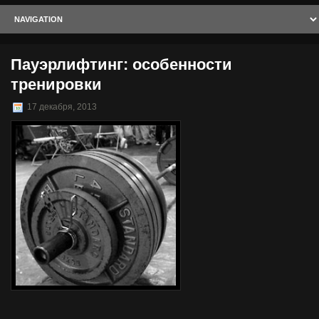
Пауэрлифтинг: особенности
тренировки
17 декабря, 2013