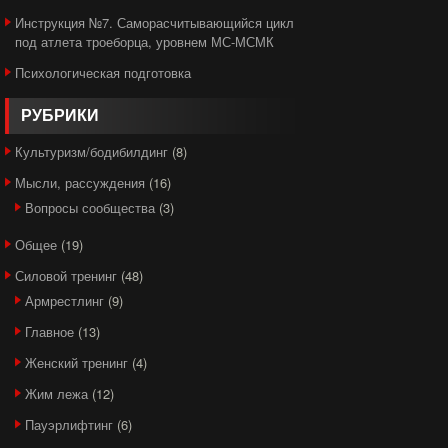
Инструкция №7. Саморасчитывающийся цикл
под атлета троеборца, уровнем МС-МСМК
Психологическая подготовка
РУБРИКИ
Культуризм/бодибилдинг
(8)
Мысли, рассуждения
(16)
Вопросы сообщества
(3)
Общее
(19)
Силовой тренинг
(48)
Армрестлинг
(9)
Главное
(13)
Женский тренинг
(4)
Жим лежа
(12)
Пауэрлифтинг
(6)