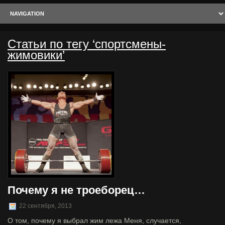
Статьи по тегу ‘спортсмены-
жимовики’
Почему я не троеборец…
22 сентября, 2013
О том, почему я выбрал жим лежа Меня, случается,