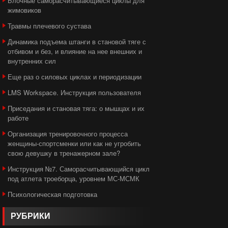
Блочные саморасчитывающиеся циклы для
жимовиков
Травмы плечевого сустава
Динамика подъема штанги в становой тяге с
отбивом и без, и влияние на нее внешних и
внутренних сил
Еще раз о силовых циклах и периодизации
LMS Workspace. Инструкция пользователя
Приседания и становая тяга: о мышцах и их
работе
Организация тренировочного процесса
женщины-спортсменки или как не угробить
свою девушку в тренажерном зале?
Инструкция №7. Саморасчитывающийся цикл
под атлета троеборца, уровнем МС-МСМК
Психологическая подготовка
РУБРИКИ