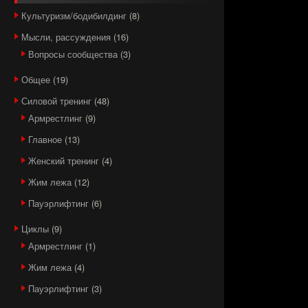
Культуризм/бодибилдинг
(8)
Мысли, рассуждения
(16)
Вопросы сообщества
(3)
Общее
(19)
Силовой тренинг
(48)
Армрестлинг
(9)
Главное
(13)
Женский тренинг
(4)
Жим лежа
(12)
Пауэрлифтинг
(6)
Циклы
(9)
Армрестлинг
(1)
Жим лежа
(4)
Пауэрлифтинг
(3)