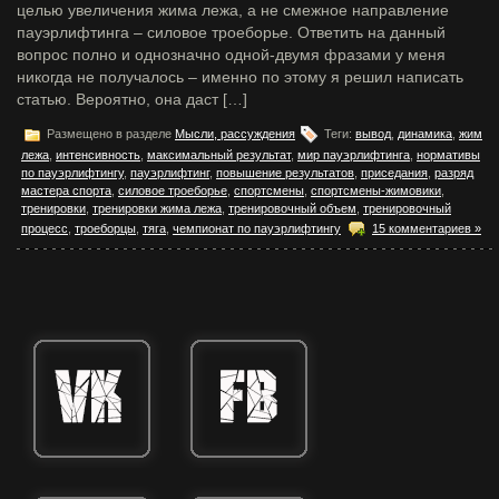
целью увеличения жима лежа, а не смежное направление
пауэрлифтинга – силовое троеборье. Ответить на данный
вопрос полно и однозначно одной-двумя фразами у меня
никогда не получалось – именно по этому я решил написать
статью. Вероятно, она даст […]
Размещено в разделе
Мысли, рассуждения
Теги:
вывод
,
динамика
,
жим
лежа
,
интенсивность
,
максимальный результат
,
мир пауэрлифтинга
,
нормативы
по пауэрлифтингу
,
пауэрлифтинг
,
повышение результатов
,
приседания
,
разряд
мастера спорта
,
силовое троеборье
,
спортсмены
,
спортсмены-жимовики
,
тренировки
,
тренировки жима лежа
,
тренировочный объем
,
тренировочный
процесс
,
троеборцы
,
тяга
,
чемпионат по пауэрлифтингу
15 комментариев »