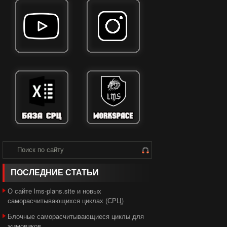
ПОСЛЕДНИЕ СТАТЬИ
О сайте lms-plans.site и новых
саморасчитывающихся циклах (СРЦ)
Блочные саморасчитывающиеся циклы для
жимовиков