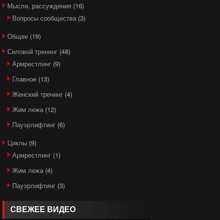
Мысли, рассуждения
(16)
Вопросы сообщества
(3)
Общее
(19)
Силовой тренинг
(48)
Армрестлинг
(9)
Главное
(13)
Женский тренинг
(4)
Жим лежа
(12)
Пауэрлифтинг
(6)
Циклы
(9)
Армрестлинг
(1)
Жим лежа
(4)
Пауэрлифтинг
(3)
СВЕЖЕЕ ВИДЕО