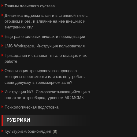
Травмы плечевого сустава
Динамика подъема штанги в становой тяге с
отбивом и без, и влияние на нее внешних и
внутренних сил
Еще раз о силовых циклах и периодизации
LMS Workspace. Инструкция пользователя
Приседания и становая тяга: о мышцах и их
работе
Организация тренировочного процесса
женщины-спортсменки или как не угробить
свою девушку в тренажерном зале?
Инструкция №7. Саморасчитывающийся цикл
под атлета троеборца, уровнем МС-МСМК
Психологическая подготовка
РУБРИКИ
Культуризм/бодибилдинг
(8)