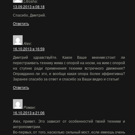
Litrosha
:
13.09.2013 в 08:18
Спасибо, Дмитрий.
Ответить
Alex
:
16.10.2013 в 16:59
Дмитрий здравствуйте. Какое Ваше мненме:стоит ли
перестраивать технику жима с опорой на носки, на жим с опорой
на ступню ради применения техники встречного движения?
Оправданно ли это, и вообще какая опора более эффективна?
Заранее спасибо за ответ и спасибо за Ваши видео и статьи!
Ответить
Роман
:
16.10.2013 в 21:06
Alex, привет. Это зависит от особенностей твоей техники и
антропометрии.
Во-первых, от того, насколько сильный мост, если имеешь очень