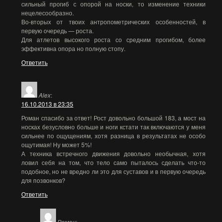
сильный прогиб с опорой на носки, то изменение техники
нецелесообразно.
Во-вторых от твоих антропометрических особенностей, в
первую очередь — роста.
Для атлетов высокого роста со средним прогибом, более
эффективна опора но полную стопу.
Ответить
Alex
:
16.10.2013 в 23:35
Роман спасибо за ответ! Рост довольно большой 183, а мост на
носках безусловно больше и ноги кстати так включаются у меня
сильнее по ощущениям, хотя разница в результатах не особо
ощутимая! Ну может 5%!
А техника встречного движения довольно необычная, хотя
ловил себя на том, что тело само пыталось сделать что-то
подобное, но не вредно ли это для суставов и в первую очередь
для позвонков?
Ответить
Роман
: