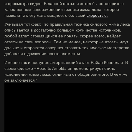
и просмотра видео. В данной статье я хотел бы поговорить о
качественном видоизменении техники жима лежа, которое
позволит атлету жать мощнее, с большей
скоростью.
Учитывая тот факт, что правильная техника силового жима лежа
описывается в достаточно большом количестве источников,
любой атлет, стремящийся ее понять, скорее всего, найдет
ответы на свои вопросы. Тем не менее, некоторые атлеты идут
дальше и стараются совершенствовать техническое мастерство,
добавляя в движение новые элементы.
Именно так и поступил американский атлет Райан Кеннелли. В
своем фильме «Road to Arnold» он демонстрирует стиль
исполнения жима лежа, отличный от общепринятого. В чем же
он заключается?