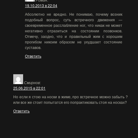
19.10.2013 в 22:04
Абсолютно не вредно. Не понимаю, почему возник
подобный вопрос, суть встречного движения —
своевременное расслабление ног, что никак не может
негативно отразиться на состоянии позвонков.
Отмечу, заодно, что и правильный жим с хорошим
прогибом никоим образом не ухудшает состояние
суставов.
Ответить
Смирнов
:
25.06.2015 в 22:01
Но если я стою на носки в жиме, про встречное можно забыть ?
или все же стоит попытатся его попрактиковать стоя на носках?
Ответить