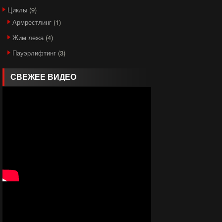
Циклы
(9)
Армрестлинг
(1)
Жим лежа
(4)
Пауэрлифтинг
(3)
СВЕЖЕЕ ВИДЕО