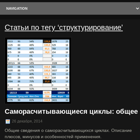
Статьи по тегу ‘структурирование’
Саморасчитывающиеся циклы: общее
26 декабря, 2014
Общие сведения о саморасчитывающихся циклах. Описание
плюсов, минусов и особенностей применения.