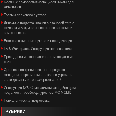
Блочные саморасчитывающиеся циклы для
жимовиков
Травмы плечевого сустава
Динамика подъема штанги в становой тяге с
отбивом и без, и влияние на нее внешних и
внутренних сил
Еще раз о силовых циклах и периодизации
LMS Workspace. Инструкция пользователя
Приседания и становая тяга: о мышцах и их
работе
Организация тренировочного процесса
женщины-спортсменки или как не угробить
свою девушку в тренажерном зале?
Инструкция №7. Саморасчитывающийся цикл
под атлета троеборца, уровнем МС-МСМК
Психологическая подготовка
РУБРИКИ