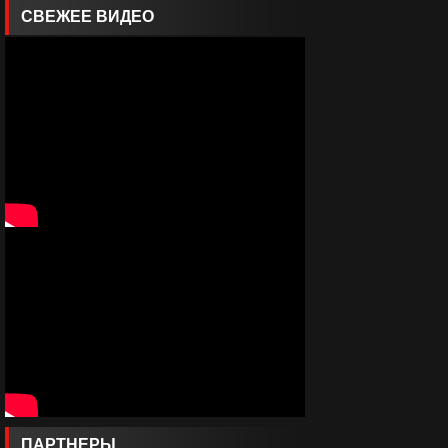
СВЕЖЕЕ ВИДЕО
ПАРТНЕРЫ