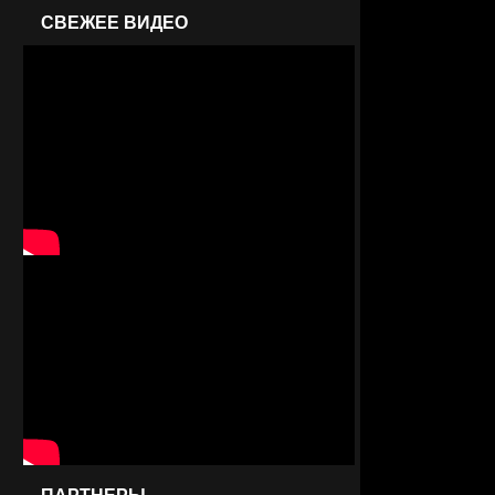
СВЕЖЕЕ ВИДЕО