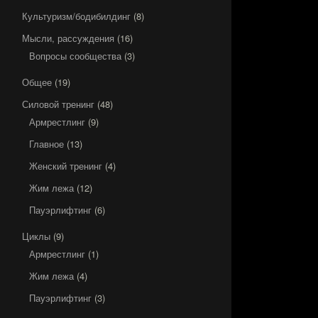
Культуризм/бодибилдинг
(8)
Мысли, рассуждения
(16)
Вопросы сообщества
(3)
Общее
(19)
Силовой тренинг
(48)
Армрестлинг
(9)
Главное
(13)
Женский тренинг
(4)
Жим лежа
(12)
Пауэрлифтинг
(6)
Циклы
(9)
Армрестлинг
(1)
Жим лежа
(4)
Пауэрлифтинг
(3)