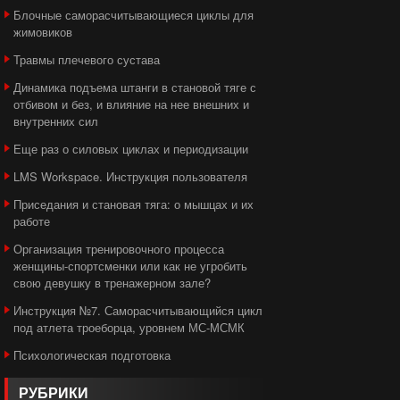
Блочные саморасчитывающиеся циклы для
жимовиков
Травмы плечевого сустава
Динамика подъема штанги в становой тяге с
отбивом и без, и влияние на нее внешних и
внутренних сил
Еще раз о силовых циклах и периодизации
LMS Workspace. Инструкция пользователя
Приседания и становая тяга: о мышцах и их
работе
Организация тренировочного процесса
женщины-спортсменки или как не угробить
свою девушку в тренажерном зале?
Инструкция №7. Саморасчитывающийся цикл
под атлета троеборца, уровнем МС-МСМК
Психологическая подготовка
РУБРИКИ