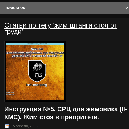
Статьи по тегу ‘жим штанги стоя от
груди’
Инструкция №5. СРЦ для жимовика (II-
КМС). Жим стоя в приоритете.
15 апреля, 2015