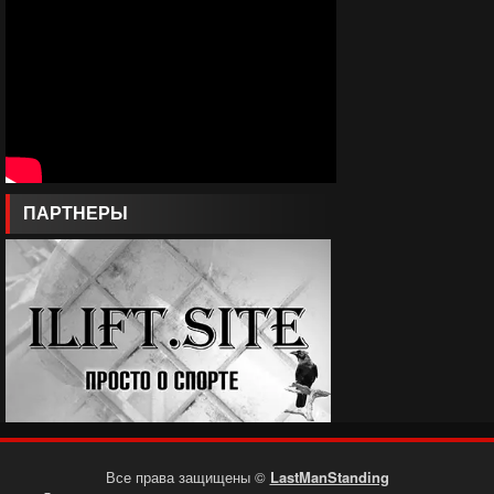
ПАРТНЕРЫ
Все права защищены ©
LastManStanding