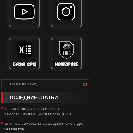
ПОСЛЕДНИЕ СТАТЬИ
О сайте lms-plans.site и новых
саморасчитывающихся циклах (СРЦ)
Блочные саморасчитывающиеся циклы для
жимовиков