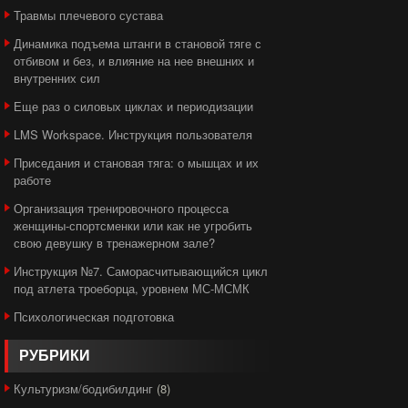
Травмы плечевого сустава
Динамика подъема штанги в становой тяге с
отбивом и без, и влияние на нее внешних и
внутренних сил
Еще раз о силовых циклах и периодизации
LMS Workspace. Инструкция пользователя
Приседания и становая тяга: о мышцах и их
работе
Организация тренировочного процесса
женщины-спортсменки или как не угробить
свою девушку в тренажерном зале?
Инструкция №7. Саморасчитывающийся цикл
под атлета троеборца, уровнем МС-МСМК
Психологическая подготовка
РУБРИКИ
Культуризм/бодибилдинг
(8)