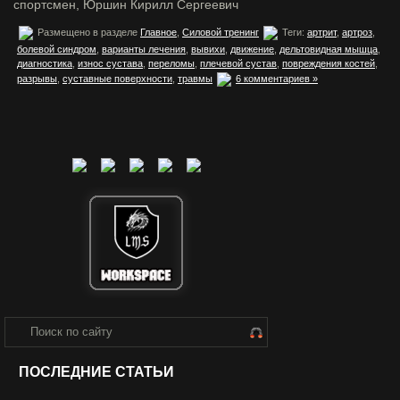
спортсмен, Юршин Кирилл Сергеевич
Размещено в разделе
Главное
,
Силовой тренинг
Теги:
артрит
,
артроз
,
болевой синдром
,
варианты лечения
,
вывихи
,
движение
,
дельтовидная мышца
,
диагностика
,
износ сустава
,
переломы
,
плечевой сустав
,
повреждения костей
,
разрывы
,
суставные поверхности
,
травмы
6 комментариев »
ПОСЛЕДНИЕ СТАТЬИ