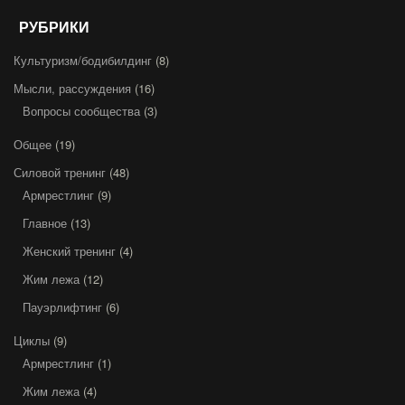
РУБРИКИ
Культуризм/бодибилдинг
(8)
Мысли, рассуждения
(16)
Вопросы сообщества
(3)
Общее
(19)
Силовой тренинг
(48)
Армрестлинг
(9)
Главное
(13)
Женский тренинг
(4)
Жим лежа
(12)
Пауэрлифтинг
(6)
Циклы
(9)
Армрестлинг
(1)
Жим лежа
(4)