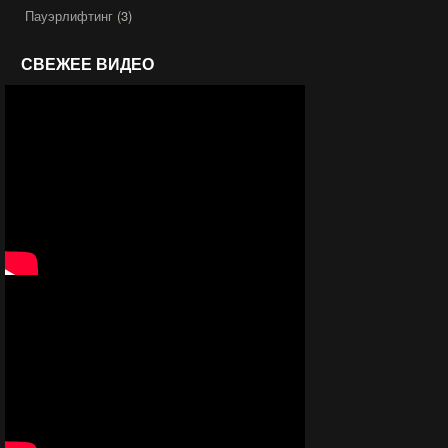
Пауэрлифтинг
(3)
СВЕЖЕЕ ВИДЕО