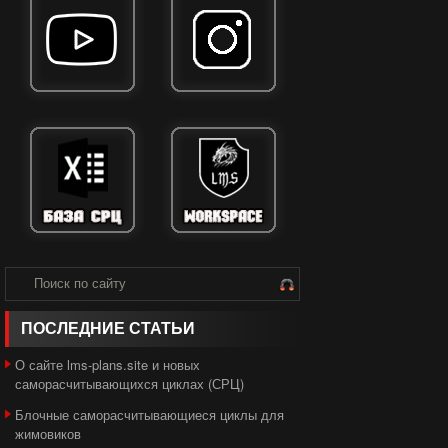
ПОСЛЕДНИЕ СТАТЬИ
О сайте lms-plans.site и новых
саморасчитывающихся циклах (СРЦ)
Блочные саморасчитывающиеся циклы для
жимовиков