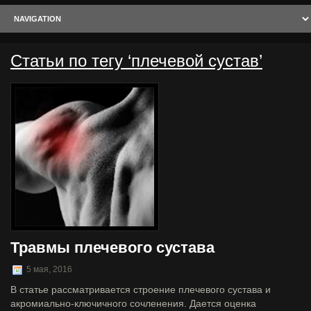
Статьи по тегу ‘плечевой сустав’
Травмы плечевого сустава
5 мая, 2016
В статье рассматривается строение плечевого сустава и
акромиально-ключичного сочленения. Дается оценка