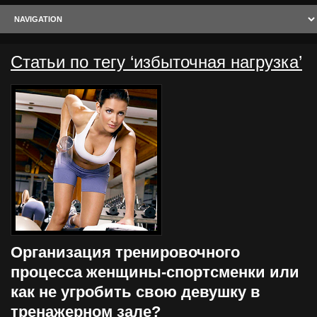
Статьи по тегу ‘избыточная нагрузка’
Организация тренировочного
процесса женщины-спортсменки или
как не угробить свою девушку в
тренажерном зале?