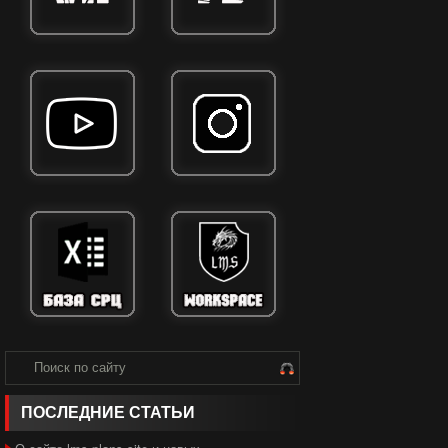
ПОСЛЕДНИЕ СТАТЬИ