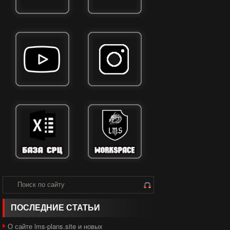
ПОСЛЕДНИЕ СТАТЬИ
О сайте lms-plans.site и новых