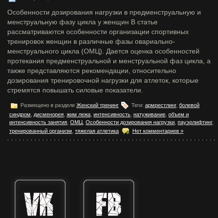
Особенности дозирования нагрузки в предменструальную и
менструальную фазу цикла у женщин В статье
рассматриваются особенности организации спортивных
тренировок женщин в различные фазы овариально-
менструального цикла (ОМЦ). Дается оценка особенностей
протекания предменструальной и менструальной фаз цикла, а
также представляются рекомендации, относительно
дозирования тренировочной нагрузки для атлеток, которые
стремятся повышать силовые показатели.
Размещено в разделе
Женский тренинг
Теги:
армрестлинг
,
болевой
синдром
,
дисменорея
,
жим лежа
,
интенсивность
,
натуживание
,
объем и
интенсивность занятия
,
ОМЦ
,
Особенности дозирования нагрузки
,
пауэрлифтинг
,
тренированный организм
,
тяжелая атлетика
Нет комментариев »