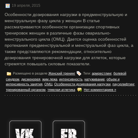
19 апреля, 2015
Особенности дозирования нагрузки в предменструальную и
менструальную фазу цикла у женщин В статье
рассматриваются особенности организации спортивных
тренировок женщин в различные фазы овариально-
менструального цикла (ОМЦ). Дается оценка особенностей
протекания предменструальной и менструальной фаз цикла, а
также представляются рекомендации, относительно
дозирования тренировочной нагрузки для атлеток, которые
стремятся повышать силовые показатели.
Размещено в разделе
Женский тренинг
Теги:
армрестлинг
,
болевой
синдром
,
дисменорея
,
жим лежа
,
интенсивность
,
натуживание
,
объем и
интенсивность занятия
,
ОМЦ
,
Особенности дозирования нагрузки
,
пауэрлифтинг
,
тренированный организм
,
тяжелая атлетика
Нет комментариев »