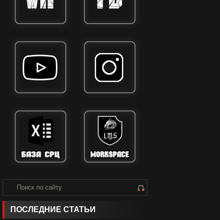
ПОСЛЕДНИЕ СТАТЬИ