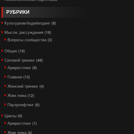
РУБРИКИ
Культуризм/бодибилдинг
(8)
Мысли, рассуждения
(16)
Вопросы сообщества
(3)
Общее
(19)
Силовой тренинг
(48)
Армрестлинг
(9)
Главное
(13)
Женский тренинг
(4)
Жим лежа
(12)
Пауэрлифтинг
(6)
Циклы
(9)
Армрестлинг
(1)
Жим лежа
(4)